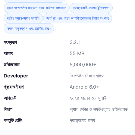
দ্রুত আপডেটের মাধ্যমে সর্বদা সর্বশেষ সংস্করণ
ব্যবহারকারী-বান্ধব ইন্টারফেস
কঠোর ম্যালওয়্যার স্ক্যানিং
জনপ্রিয় এবং নতুন অ্যাপ্লিকেশনের বিশাল সংগ্রহ
সহজ অনুসন্ধান এবং ফিল্টারিং বিকল্প
সংস্করণ
3.2.1
আকার
55 MB
ডাউনলোড
5,000,000+
Developer
জিতউইন টেকনোলজিস
প্রয়োজনীয়তা
Android 6.0+
আপডেট
২০২৪ সালের ৩০ জুলাই
বিভাগ
অ্যাপ স্টোর ও সফটওয়্যার ডাউনলোড
কনটেন্ট রেটিং
প্রত্যেকের জন্য