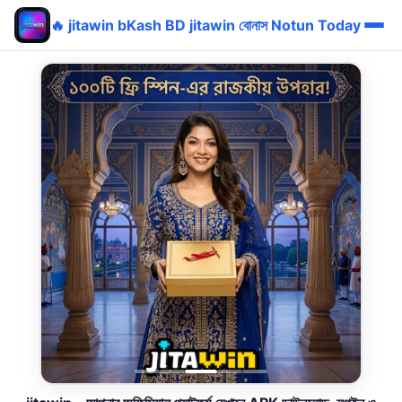
🔥 jitawin bKash BD jitawin বোনাস Notun Today