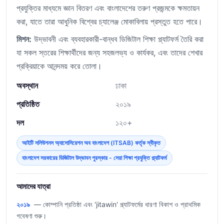
প্রযুক্তির মাধ্যমে জ্ঞান বিতরণ এবং বাংলাদেশের তরুণ প্রজন্মকে ক্ষমতায়ন
করা, যাতে তারা আধুনিক বিশ্বের চ্যালেঞ্জ মোকাবিলায় প্রস্তুত হতে পারে।
মিশন:
উদ্ভাবনী এবং ব্যবহারকারী-বান্ধব ডিজিটাল শিক্ষা প্ল্যাটফর্ম তৈরি করা
যা সকল স্তরের শিক্ষার্থীদের জন্য সহজলভ্য ও কার্যকর, এবং তাদের শেখার
প্রক্রিয়াকে আনন্দময় করে তোলা।
অবস্থান
ঢাকা
প্রতিষ্ঠিত
২০১৯
দল
১২০+
আইটি সলিউশনস অ্যাসোসিয়েশন অব বাংলাদেশ (ITSAB) কর্তৃক স্বীকৃত
বাংলাদেশ সরকারের ডিজিটাল উদ্ভাবন পুরস্কার - সেরা শিক্ষা প্রযুক্তি প্ল্যাটফর্ম
আমাদের যাত্রা
২০১৯
— কোম্পানি প্রতিষ্ঠা এবং 'jitawin' প্ল্যাটফর্মের ধারণা বিকাশ ও প্রাথমিক
গবেষণা শুরু।