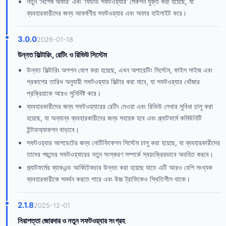
নতুন 'বিশেষ অফার' এবং 'ফিচার্ড সফটওয়্যার' সেকশন যুক্ত করা হয়েছে, যা
ব্যবহারকারীদের জন্য আকর্ষণীয় সফটওয়্যার এবং অফার হাইলাইট করে।
3.0.0
2026-01-18
উন্নত ফিল্টারিং, রেটিং ও রিভিউ সিস্টেম
উন্নত ফিল্টারিং অপশন যোগ করা হয়েছে, এখন অপারেটিং সিস্টেম, ফাইল সাইজ এবং
প্রকাশের তারিখ অনুযায়ী সফটওয়্যার ফিল্টার করা যাবে, যা সফটওয়্যার খোঁজার
প্রক্রিয়াকে আরও সুনির্দিষ্ট করে।
ব্যবহারকারীদের জন্য সফটওয়্যারের রেটিং দেওয়া এবং রিভিউ লেখার সুবিধা চালু করা
হয়েছে, যা অন্যান্য ব্যবহারকারীদের জন্য সহায়ক হবে এবং প্ল্যাটফর্মে কমিউনিটি
ইন্টারঅ্যাকশন বাড়াবে।
সফটওয়্যার আপডেটের জন্য নোটিফিকেশন সিস্টেম চালু করা হয়েছে, যা ব্যবহারকারীদের
তাদের পছন্দের সফটওয়্যারের নতুন সংস্করণ সম্পর্কে স্বয়ংক্রিয়ভাবে অবহিত করবে।
প্ল্যাটফর্মের ব্যাকএন্ড আর্কিটেকচার উন্নত করা হয়েছে যাতে এটি আরও বেশি সংখ্যক
ব্যবহারকারীকে সমর্থন করতে পারে এবং উচ্চ ট্রাফিকেও স্থিতিশীল থাকে।
2.1.8
2025-12-01
নিরাপত্তা জোরদার ও নতুন সফটওয়্যার সংগ্রহ