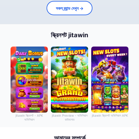
সকল ব্র্যান্ড দেখুন →
স্ক্রিনশট jitawin
jitawin স্ক্রিনশট - APK
jitawin Preview - অফিসিয়াল
jitawin স্ক্রিনশট অফিসিয়াল APK
অফিসিয়াল
ডাউনলোড
আমাদের সম্পর্কে