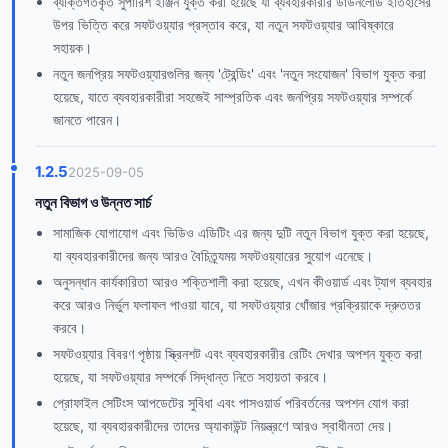
ব্যক্তিগতকৃত সুপারিশ ইঞ্জিন যুক্ত করা হয়েছে যা ব্যবহারকারীর ডাউনলোড ইতিহাসের
উপর ভিত্তি করে সফটওয়্যার প্রস্তাব করে, যা নতুন সফটওয়্যার আবিষ্কারে
সহায়ক।
নতুন জনপ্রিয় সফটওয়্যারগুলির জন্য 'ট্রেন্ডিং' এবং 'নতুন সংযোজন' বিভাগ যুক্ত করা
হয়েছে, যাতে ব্যবহারকারীরা সহজেই সাম্প্রতিক এবং জনপ্রিয় সফটওয়্যার সম্পর্কে
জানতে পারেন।
1.2.5
2025-09-05
নতুন বিভাগ ও উন্নত সার্চ
সামাজিক যোগাযোগ এবং ভিডিও এডিটিং এর জন্য দুটি নতুন বিভাগ যুক্ত করা হয়েছে,
যা ব্যবহারকারীদের জন্য আরও বৈচিত্র্যময় সফটওয়্যারের সুযোগ এনেছে।
অনুসন্ধান কার্যকারিতা আরও শক্তিশালী করা হয়েছে, এখন কীওয়ার্ড এবং ট্যাগ ব্যবহার
করে আরও নির্ভুল ফলাফল পাওয়া যাবে, যা সফটওয়্যার খোঁজার প্রক্রিয়াকে দ্রুততর
করবে।
সফটওয়্যার বিবরণ পৃষ্ঠায় স্ক্রিনশট এবং ব্যবহারকারীর রেটিং দেখার অপশন যুক্ত করা
হয়েছে, যা সফটওয়্যার সম্পর্কে সিদ্ধান্ত নিতে সহায়তা করবে।
প্রোফাইল সেটিংস আপডেটের সুবিধা এবং পাসওয়ার্ড পরিবর্তনের অপশন যোগ করা
হয়েছে, যা ব্যবহারকারীদের তাদের অ্যাকাউন্ট নিয়ন্ত্রণে আরও স্বাধীনতা দেয়।