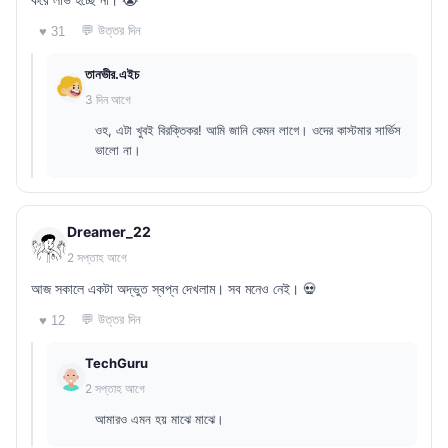
💬 উত্তর দিন
♥ 31
তানভীর.এইচ
3 দিন আগে
ওহ, এটা খুবই বিরক্তিকর! আমি জানি কেমন লাগে। ওদের কাস্টমার সার্ভিস
ভালো না।
Dreamer_22
2 সপ্তাহ আগে
আজ সকালে একটা অদ্ভুত স্বপ্ন দেখলাম। সব মনেও নেই। 💀
💬 উত্তর দিন
♥ 12
TechGuru
2 সপ্তাহ আগে
আমারও এমন হয় মাঝে মাঝে।