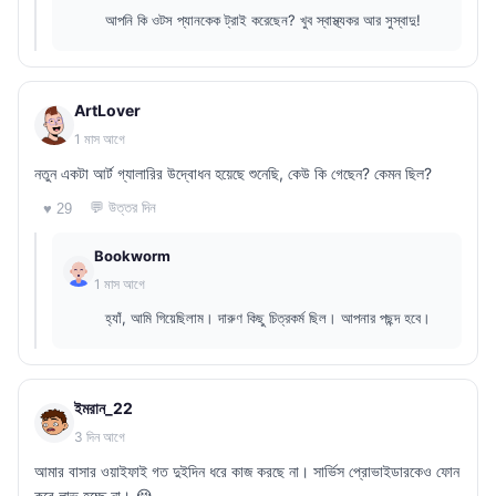
আপনি কি ওটস প্যানকেক ট্রাই করেছেন? খুব স্বাস্থ্যকর আর সুস্বাদু!
ArtLover
1 মাস আগে
নতুন একটা আর্ট গ্যালারির উদ্বোধন হয়েছে শুনেছি, কেউ কি গেছেন? কেমন ছিল?
💬 উত্তর দিন
♥ 29
Bookworm
1 মাস আগে
হ্যাঁ, আমি গিয়েছিলাম। দারুণ কিছু চিত্রকর্ম ছিল। আপনার পছন্দ হবে।
ইমরান_22
3 দিন আগে
আমার বাসার ওয়াইফাই গত দুইদিন ধরে কাজ করছে না। সার্ভিস প্রোভাইডারকেও ফোন
করে লাভ হচ্ছে না। 😭