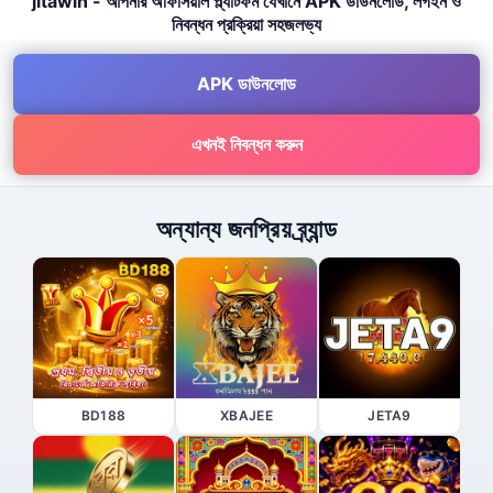
jitawin - আপনার অফিসিয়াল প্ল্যাটফর্ম যেখানে APK ডাউনলোড, লগইন ও
নিবন্ধন প্রক্রিয়া সহজলভ্য
APK ডাউনলোড
এখনই নিবন্ধন করুন
অন্যান্য জনপ্রিয় ব্র্যান্ড
BD188
XBAJEE
JETA9