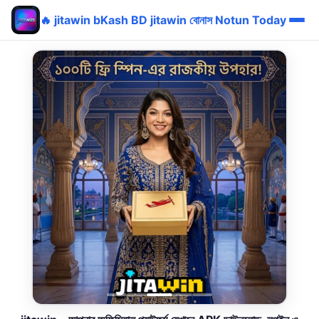
🔥 jitawin bKash BD jitawin বোনাস Notun Today