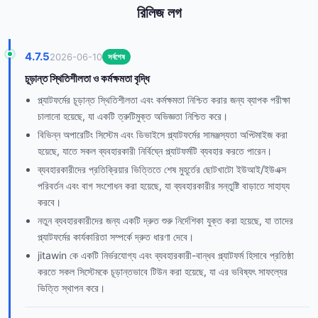
রিলিজ লগ
4.7.5
2026-06-10
সর্বশেষ
চূড়ান্ত স্থিতিশীলতা ও কর্মক্ষমতা বৃদ্ধি
প্ল্যাটফর্মের চূড়ান্ত স্থিতিশীলতা এবং কর্মক্ষমতা নিশ্চিত করার জন্য ব্যাপক পরীক্ষা
চালানো হয়েছে, যা একটি ত্রুটিমুক্ত অভিজ্ঞতা নিশ্চিত করে।
বিভিন্ন অপারেটিং সিস্টেম এবং ডিভাইসে প্ল্যাটফর্মের সামঞ্জস্যতা অপ্টিমাইজ করা
হয়েছে, যাতে সকল ব্যবহারকারী নির্বিঘ্নে প্ল্যাটফর্মটি ব্যবহার করতে পারেন।
ব্যবহারকারীদের প্রতিক্রিয়ার ভিত্তিতে শেষ মুহূর্তের ছোটখাটো ইউআই/ইউএক্স
পরিবর্তন এবং বাগ সংশোধন করা হয়েছে, যা ব্যবহারকারীর সন্তুষ্টি বাড়াতে সাহায্য
করবে।
নতুন ব্যবহারকারীদের জন্য একটি দ্রুত শুরু নির্দেশিকা যুক্ত করা হয়েছে, যা তাদের
প্ল্যাটফর্মের কার্যকারিতা সম্পর্কে দ্রুত ধারণা দেবে।
jitawin কে একটি নির্ভরযোগ্য এবং ব্যবহারকারী-বান্ধব প্ল্যাটফর্ম হিসাবে প্রতিষ্ঠা
করতে সকল সিস্টেমকে চূড়ান্তভাবে টিউন করা হয়েছে, যা এর ভবিষ্যৎ সাফল্যের
ভিত্তি স্থাপন করে।