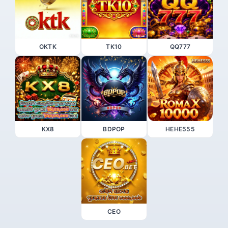
OKTK
TK10
QQ777
KX8
BDPOP
HEHE555
CEO