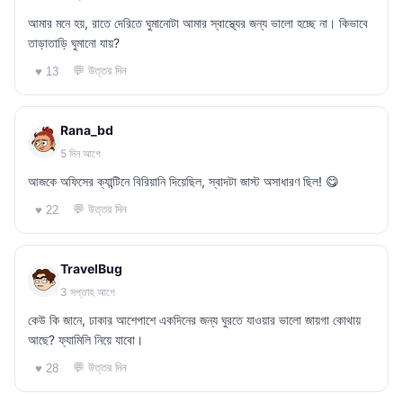
আমার মনে হয়, রাতে দেরিতে ঘুমানোটা আমার স্বাস্থ্যের জন্য ভালো হচ্ছে না। কিভাবে
তাড়াতাড়ি ঘুমানো যায়?
💬 উত্তর দিন
♥ 13
Rana_bd
5 দিন আগে
আজকে অফিসের ক্যান্টিনে বিরিয়ানি দিয়েছিল, স্বাদটা জাস্ট অসাধারণ ছিল! 😋
💬 উত্তর দিন
♥ 22
TravelBug
3 সপ্তাহ আগে
কেউ কি জানে, ঢাকার আশেপাশে একদিনের জন্য ঘুরতে যাওয়ার ভালো জায়গা কোথায়
আছে? ফ্যামিলি নিয়ে যাবো।
💬 উত্তর দিন
♥ 28