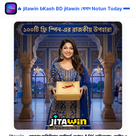
🔥 jitawin bKash BD jitawin বোনাস Notun Today