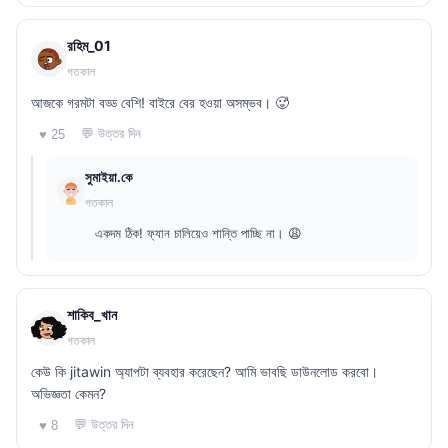
রহিম_01
গতকাল
আজকে গরমটা বড্ড বেশি! বাইরে বের হওয়া অসম্ভব। 🥵
💬 উত্তর দিন
♥ 25
সুমাইয়া.কে
গতকাল
একদম ঠিক! ফ্যান চালিয়েও শান্তি পাচ্ছি না। 😩
শাকিব_খান
গতকাল
কেউ কি jitawin অ্যাপটা ব্যবহার করেছেন? আমি ভাবছি ডাউনলোড করবো।
অভিজ্ঞতা কেমন?
💬 উত্তর দিন
♥ 8