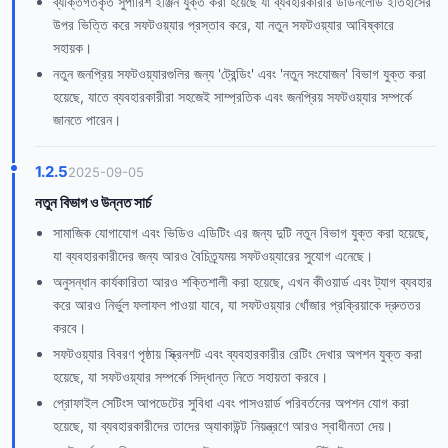
ব্যক্তিগতকৃত সুপারিশ ইঞ্জিন যুক্ত করা হয়েছে যা ব্যবহারকারীর ডাউনলোড ইতিহাসের
উপর ভিত্তি করে সফটওয়্যার প্রস্তাব করে, যা নতুন সফটওয়্যার আবিষ্কারে
সহায়ক।
নতুন জনপ্রিয় সফটওয়্যারগুলির জন্য 'ট্রেন্ডিং' এবং 'নতুন সংযোজন' বিভাগ যুক্ত করা
হয়েছে, যাতে ব্যবহারকারীরা সহজেই সাম্প্রতিক এবং জনপ্রিয় সফটওয়্যার সম্পর্কে
জানতে পারেন।
1.2.5
2025-09-05
নতুন বিভাগ ও উন্নত সার্চ
সামাজিক যোগাযোগ এবং ভিডিও এডিটিং এর জন্য দুটি নতুন বিভাগ যুক্ত করা হয়েছে,
যা ব্যবহারকারীদের জন্য আরও বৈচিত্র্যময় সফটওয়্যারের সুযোগ এনেছে।
অনুসন্ধান কার্যকারিতা আরও শক্তিশালী করা হয়েছে, এখন কীওয়ার্ড এবং ট্যাগ ব্যবহার
করে আরও নির্ভুল ফলাফল পাওয়া যাবে, যা সফটওয়্যার খোঁজার প্রক্রিয়াকে দ্রুততর
করবে।
সফটওয়্যার বিবরণ পৃষ্ঠায় স্ক্রিনশট এবং ব্যবহারকারীর রেটিং দেখার অপশন যুক্ত করা
হয়েছে, যা সফটওয়্যার সম্পর্কে সিদ্ধান্ত নিতে সহায়তা করবে।
প্রোফাইল সেটিংস আপডেটের সুবিধা এবং পাসওয়ার্ড পরিবর্তনের অপশন যোগ করা
হয়েছে, যা ব্যবহারকারীদের তাদের অ্যাকাউন্ট নিয়ন্ত্রণে আরও স্বাধীনতা দেয়।