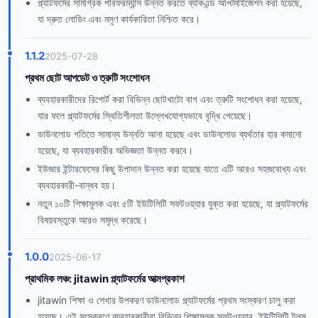
প্ল্যাটফর্মের সামগ্রিক পারফরম্যান্স উন্নত করতে ব্যাকএন্ড অপ্টিমাইজেশন করা হয়েছে,
যা দ্রুত লোডিং এবং মসৃণ কার্যকারিতা নিশ্চিত করে।
1.1.2
2025-07-28
প্রথম ছোট আপডেট ও ত্রুটি সংশোধন
ব্যবহারকারীদের রিপোর্ট করা বিভিন্ন ছোটখাটো বাগ এবং ত্রুটি সংশোধন করা হয়েছে,
যার ফলে প্ল্যাটফর্মের স্থিতিশীলতা উল্লেখযোগ্যভাবে বৃদ্ধি পেয়েছে।
ডাউনলোড গতিতে সামান্য উন্নতি আনা হয়েছে এবং ডাউনলোড ব্যর্থতার হার কমানো
হয়েছে, যা ব্যবহারকারীর অভিজ্ঞতা উন্নত করবে।
ইউজার ইন্টারফেসের কিছু উপাদান উন্নত করা হয়েছে যাতে এটি আরও সহজবোধ্য এবং
ব্যবহারকারী-বান্ধব হয়।
নতুন ১০টি শিক্ষামূলক এবং ৫টি ইউটিলিটি সফটওয়্যার যুক্ত করা হয়েছে, যা প্ল্যাটফর্মের
বিষয়বস্তুকে আরও সমৃদ্ধ করেছে।
1.0.0
2025-06-17
প্রাথমিক লঞ্চ: jitawin প্ল্যাটফর্মের আত্মপ্রকাশ
jitawin শিক্ষা ও শেখার উপকরণ ডাউনলোড প্ল্যাটফর্মের প্রথম সংস্করণ চালু করা
হয়েছে। এই সংস্করণে ব্যবহারকারীরা বিভিন্ন শিক্ষামূলক সফটওয়্যার, ইউটিলিটি টুলস