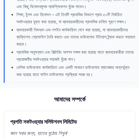
এবং কিছু বিনোদনমূলক অ্যাপ্লিকেশন খুঁজে পাবেন।
শিক্ষা, টুলস এবং বিনোদন – এই তিনটি প্রাথমিক বিভাগে প্রায় ৫০টি নির্বাচিত
সফটওয়্যার যুক্ত করা হয়েছে, যা ব্যবহারকারীদের প্রাথমিক চাহিদা পূরণে সক্ষম।
ব্যবহারকারী নিবন্ধন এবং লগইন কার্যকারিতা যোগ করা হয়েছে, যা ব্যবহারকারীদের
ব্যক্তিগত প্রোফাইল তৈরি করতে এবং তাদের ডাউনলোড ইতিহাস ট্র্যাক করতে সহায়তা
করবে।
প্রাথমিক অনুসন্ধান এবং ফিল্টারিং অপশন সক্ষম করা হয়েছে যাতে ব্যবহারকারীরা তাদের
প্রয়োজনীয় সফটওয়্যার সহজেই খুঁজে পান।
বেসিক ডাউনলোড কার্যকারিতা এবং একটি সাধারণ ডাউনলোড ম্যানেজার অন্তর্ভুক্ত
করা হয়েছে যাতে ফাইল ডাউনলোড প্রক্রিয়া সহজ হয়।
আমাদের সম্পর্কে
প্রগতি সফটওয়্যার সলিউশনস লিমিটেড
জ্ঞান সবার জন্য, হাতের মুঠোয় শিখুন!