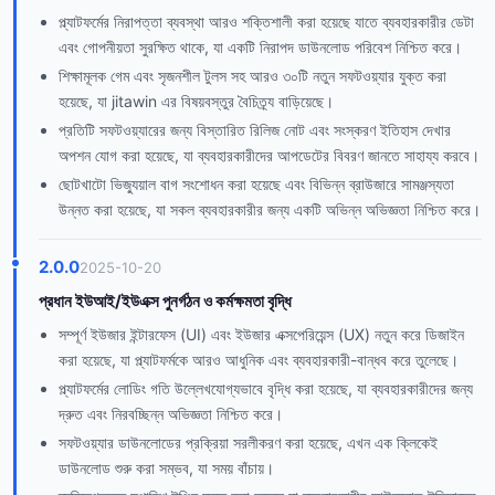
প্ল্যাটফর্মের নিরাপত্তা ব্যবস্থা আরও শক্তিশালী করা হয়েছে যাতে ব্যবহারকারীর ডেটা
এবং গোপনীয়তা সুরক্ষিত থাকে, যা একটি নিরাপদ ডাউনলোড পরিবেশ নিশ্চিত করে।
শিক্ষামূলক গেম এবং সৃজনশীল টুলস সহ আরও ৩০টি নতুন সফটওয়্যার যুক্ত করা
হয়েছে, যা jitawin এর বিষয়বস্তুর বৈচিত্র্য বাড়িয়েছে।
প্রতিটি সফটওয়্যারের জন্য বিস্তারিত রিলিজ নোট এবং সংস্করণ ইতিহাস দেখার
অপশন যোগ করা হয়েছে, যা ব্যবহারকারীদের আপডেটের বিবরণ জানতে সাহায্য করবে।
ছোটখাটো ভিজ্যুয়াল বাগ সংশোধন করা হয়েছে এবং বিভিন্ন ব্রাউজারে সামঞ্জস্যতা
উন্নত করা হয়েছে, যা সকল ব্যবহারকারীর জন্য একটি অভিন্ন অভিজ্ঞতা নিশ্চিত করে।
2.0.0
2025-10-20
প্রধান ইউআই/ইউএক্স পুনর্গঠন ও কর্মক্ষমতা বৃদ্ধি
সম্পূর্ণ ইউজার ইন্টারফেস (UI) এবং ইউজার এক্সপেরিয়েন্স (UX) নতুন করে ডিজাইন
করা হয়েছে, যা প্ল্যাটফর্মকে আরও আধুনিক এবং ব্যবহারকারী-বান্ধব করে তুলেছে।
প্ল্যাটফর্মের লোডিং গতি উল্লেখযোগ্যভাবে বৃদ্ধি করা হয়েছে, যা ব্যবহারকারীদের জন্য
দ্রুত এবং নিরবচ্ছিন্ন অভিজ্ঞতা নিশ্চিত করে।
সফটওয়্যার ডাউনলোডের প্রক্রিয়া সরলীকরণ করা হয়েছে, এখন এক ক্লিকেই
ডাউনলোড শুরু করা সম্ভব, যা সময় বাঁচায়।