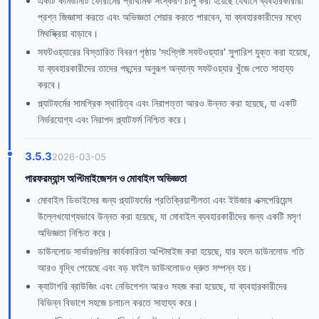
একটি কমিউনিটি ফোরামের প্রাথমিক সংস্করণ চালু করা হয়েছে যেখানে ব্যবহারকারীরা
প্রশ্ন জিজ্ঞাসা করতে এবং অভিজ্ঞতা শেয়ার করতে পারবেন, যা ব্যবহারকারীদের মধ্যে
মিথস্ক্রিয়া বাড়াবে।
সফটওয়্যারের বিস্তারিত বিবরণ পৃষ্ঠায় 'সংশ্লিষ্ট সফটওয়্যার' সুপারিশ যুক্ত করা হয়েছে,
যা ব্যবহারকারীদের তাদের পছন্দের অনুরূপ অন্যান্য সফটওয়্যার খুঁজে পেতে সাহায্য
করবে।
প্ল্যাটফর্মের সামগ্রিক স্থায়িত্ব এবং নিরাপত্তা আরও উন্নত করা হয়েছে, যা একটি
নির্ভরযোগ্য এবং নিরাপদ প্ল্যাটফর্ম নিশ্চিত করে।
3.5.3
2026-03-05
পারফরম্যান্স অপ্টিমাইজেশন ও মোবাইল অভিজ্ঞতা
মোবাইল ডিভাইসের জন্য প্ল্যাটফর্মের প্রতিক্রিয়াশীলতা এবং ইউজার এক্সপেরিয়েন্স
উল্লেখযোগ্যভাবে উন্নত করা হয়েছে, যা মোবাইল ব্যবহারকারীদের জন্য একটি মসৃণ
অভিজ্ঞতা নিশ্চিত করে।
ডাউনলোড সার্ভারগুলির কার্যকারিতা অপ্টিমাইজ করা হয়েছে, যার ফলে ডাউনলোড গতি
আরও বৃদ্ধি পেয়েছে এবং বড় ফাইল ডাউনলোডও দ্রুত সম্পন্ন হয়।
ক্যাটাগরি ব্রাউজিং এবং নেভিগেশন আরও সহজ করা হয়েছে, যা ব্যবহারকারীদের
বিভিন্ন বিভাগে সহজে চলাচল করতে সাহায্য করে।