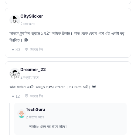
CitySlicker
2 মাস আগে
আজকে ট্র্যাফিক জ্যামে ১ ঘণ্টা আটকে ছিলাম। কাজ থেকে ফেরার পথে এটা একটা বড়
বিরক্তি। 😡
💬 উত্তর দিন
♥ 80
Dreamer_22
2 সপ্তাহ আগে
আজ সকালে একটা অদ্ভুত স্বপ্ন দেখলাম। সব মনেও নেই। 💀
💬 উত্তর দিন
♥ 12
TechGuru
2 সপ্তাহ আগে
আমারও এমন হয় মাঝে মাঝে।