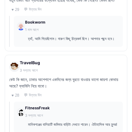
নতুন একটা আর্ট গ্যালারির উদ্বোধন হয়েছে শুনেছি, কেউ কি গেছেন? কেমন ছিল?
💬 উত্তর দিন
♥ 29
Bookworm
1 মাস আগে
হ্যাঁ, আমি গিয়েছিলাম। দারুণ কিছু চিত্রকর্ম ছিল। আপনার পছন্দ হবে।
TravelBug
3 সপ্তাহ আগে
কেউ কি জানে, ঢাকার আশেপাশে একদিনের জন্য ঘুরতে যাওয়ার ভালো জায়গা কোথায়
আছে? ফ্যামিলি নিয়ে যাবো।
💬 উত্তর দিন
♥ 28
FitnessFreak
3 সপ্তাহ আগে
মানিকগঞ্জের বালিয়াটি জমিদার বাড়িটা দেখতে পারেন। ঐতিহাসিক আর সুন্দর!