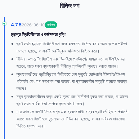
রিলিজ লগ
4.7.5
2026-06-10
সর্বশেষ
চূড়ান্ত স্থিতিশীলতা ও কর্মক্ষমতা বৃদ্ধি
প্ল্যাটফর্মের চূড়ান্ত স্থিতিশীলতা এবং কর্মক্ষমতা নিশ্চিত করার জন্য ব্যাপক পরীক্ষা
চালানো হয়েছে, যা একটি ত্রুটিমুক্ত অভিজ্ঞতা নিশ্চিত করে।
বিভিন্ন অপারেটিং সিস্টেম এবং ডিভাইসে প্ল্যাটফর্মের সামঞ্জস্যতা অপ্টিমাইজ করা
হয়েছে, যাতে সকল ব্যবহারকারী নির্বিঘ্নে প্ল্যাটফর্মটি ব্যবহার করতে পারেন।
ব্যবহারকারীদের প্রতিক্রিয়ার ভিত্তিতে শেষ মুহূর্তের ছোটখাটো ইউআই/ইউএক্স
পরিবর্তন এবং বাগ সংশোধন করা হয়েছে, যা ব্যবহারকারীর সন্তুষ্টি বাড়াতে সাহায্য
করবে।
নতুন ব্যবহারকারীদের জন্য একটি দ্রুত শুরু নির্দেশিকা যুক্ত করা হয়েছে, যা তাদের
প্ল্যাটফর্মের কার্যকারিতা সম্পর্কে দ্রুত ধারণা দেবে।
jitawin কে একটি নির্ভরযোগ্য এবং ব্যবহারকারী-বান্ধব প্ল্যাটফর্ম হিসাবে প্রতিষ্ঠা
করতে সকল সিস্টেমকে চূড়ান্তভাবে টিউন করা হয়েছে, যা এর ভবিষ্যৎ সাফল্যের
ভিত্তি স্থাপন করে।