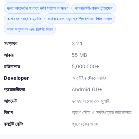
দ্রুত আপডেটের মাধ্যমে সর্বদা সর্বশেষ সংস্করণ
ব্যবহারকারী-বান্ধব ইন্টারফেস
কঠোর ম্যালওয়্যার স্ক্যানিং
জনপ্রিয় এবং নতুন অ্যাপ্লিকেশনের বিশাল সংগ্রহ
সহজ অনুসন্ধান এবং ফিল্টারিং বিকল্প
সংস্করণ
3.2.1
আকার
55 MB
ডাউনলোড
5,000,000+
Developer
জিতউইন টেকনোলজিস
প্রয়োজনীয়তা
Android 6.0+
আপডেট
২০২৪ সালের ৩০ জুলাই
বিভাগ
অ্যাপ স্টোর ও সফটওয়্যার ডাউনলোড
কনটেন্ট রেটিং
প্রত্যেকের জন্য