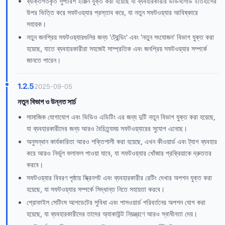
ব্যক্তিগতকৃত সুপারিশ ইঞ্জিন যুক্ত করা হয়েছে যা ব্যবহারকারীর ডাউনলোড ইতিহাসের
উপর ভিত্তি করে সফটওয়্যার প্রস্তাব করে, যা নতুন সফটওয়্যার আবিষ্কারে
সহায়ক।
নতুন জনপ্রিয় সফটওয়্যারগুলির জন্য 'ট্রেন্ডিং' এবং 'নতুন সংযোজন' বিভাগ যুক্ত করা
হয়েছে, যাতে ব্যবহারকারীরা সহজেই সাম্প্রতিক এবং জনপ্রিয় সফটওয়্যার সম্পর্কে
জানতে পারেন।
1.2.5
2025-09-05
নতুন বিভাগ ও উন্নত সার্চ
সামাজিক যোগাযোগ এবং ভিডিও এডিটিং এর জন্য দুটি নতুন বিভাগ যুক্ত করা হয়েছে,
যা ব্যবহারকারীদের জন্য আরও বৈচিত্র্যময় সফটওয়্যারের সুযোগ এনেছে।
অনুসন্ধান কার্যকারিতা আরও শক্তিশালী করা হয়েছে, এখন কীওয়ার্ড এবং ট্যাগ ব্যবহার
করে আরও নির্ভুল ফলাফল পাওয়া যাবে, যা সফটওয়্যার খোঁজার প্রক্রিয়াকে দ্রুততর
করবে।
সফটওয়্যার বিবরণ পৃষ্ঠায় স্ক্রিনশট এবং ব্যবহারকারীর রেটিং দেখার অপশন যুক্ত করা
হয়েছে, যা সফটওয়্যার সম্পর্কে সিদ্ধান্ত নিতে সহায়তা করবে।
প্রোফাইল সেটিংস আপডেটের সুবিধা এবং পাসওয়ার্ড পরিবর্তনের অপশন যোগ করা
হয়েছে, যা ব্যবহারকারীদের তাদের অ্যাকাউন্ট নিয়ন্ত্রণে আরও স্বাধীনতা দেয়।