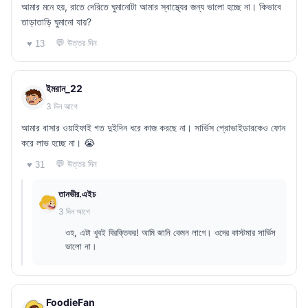
আমার মনে হয়, রাতে দেরিতে ঘুমানোটা আমার স্বাস্থ্যের জন্য ভালো হচ্ছে না। কিভাবে
তাড়াতাড়ি ঘুমানো যায়?
💬 উত্তর দিন
♥ 13
ইমরান_22
3 দিন আগে
আমার বাসার ওয়াইফাই গত দুইদিন ধরে কাজ করছে না। সার্ভিস প্রোভাইডারকেও ফোন
করে লাভ হচ্ছে না। 😭
💬 উত্তর দিন
♥ 31
তানভীর.এইচ
3 দিন আগে
ওহ, এটা খুবই বিরক্তিকর! আমি জানি কেমন লাগে। ওদের কাস্টমার সার্ভিস
ভালো না।
FoodieFan