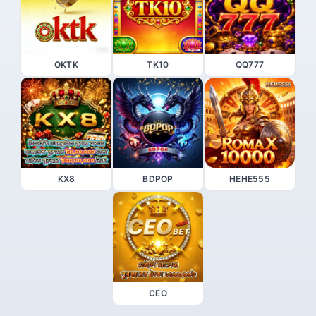
OKTK
TK10
QQ777
KX8
BDPOP
HEHE555
CEO