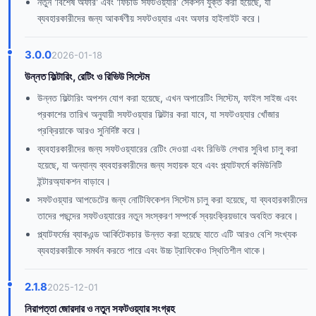
নতুন 'বিশেষ অফার' এবং 'ফিচার্ড সফটওয়্যার' সেকশন যুক্ত করা হয়েছে, যা
ব্যবহারকারীদের জন্য আকর্ষণীয় সফটওয়্যার এবং অফার হাইলাইট করে।
3.0.0
2026-01-18
উন্নত ফিল্টারিং, রেটিং ও রিভিউ সিস্টেম
উন্নত ফিল্টারিং অপশন যোগ করা হয়েছে, এখন অপারেটিং সিস্টেম, ফাইল সাইজ এবং
প্রকাশের তারিখ অনুযায়ী সফটওয়্যার ফিল্টার করা যাবে, যা সফটওয়্যার খোঁজার
প্রক্রিয়াকে আরও সুনির্দিষ্ট করে।
ব্যবহারকারীদের জন্য সফটওয়্যারের রেটিং দেওয়া এবং রিভিউ লেখার সুবিধা চালু করা
হয়েছে, যা অন্যান্য ব্যবহারকারীদের জন্য সহায়ক হবে এবং প্ল্যাটফর্মে কমিউনিটি
ইন্টারঅ্যাকশন বাড়াবে।
সফটওয়্যার আপডেটের জন্য নোটিফিকেশন সিস্টেম চালু করা হয়েছে, যা ব্যবহারকারীদের
তাদের পছন্দের সফটওয়্যারের নতুন সংস্করণ সম্পর্কে স্বয়ংক্রিয়ভাবে অবহিত করবে।
প্ল্যাটফর্মের ব্যাকএন্ড আর্কিটেকচার উন্নত করা হয়েছে যাতে এটি আরও বেশি সংখ্যক
ব্যবহারকারীকে সমর্থন করতে পারে এবং উচ্চ ট্রাফিকেও স্থিতিশীল থাকে।
2.1.8
2025-12-01
নিরাপত্তা জোরদার ও নতুন সফটওয়্যার সংগ্রহ