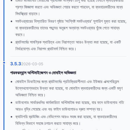
একটি কমিউনিটি ফোরামের প্রাথমিক সংস্করণ চালু করা হয়েছে যেখানে ব্যবহারকারীরা
প্রশ্ন জিজ্ঞাসা করতে এবং অভিজ্ঞতা শেয়ার করতে পারবেন, যা ব্যবহারকারীদের মধ্যে
মিথস্ক্রিয়া বাড়াবে।
সফটওয়্যারের বিস্তারিত বিবরণ পৃষ্ঠায় 'সংশ্লিষ্ট সফটওয়্যার' সুপারিশ যুক্ত করা হয়েছে,
যা ব্যবহারকারীদের তাদের পছন্দের অনুরূপ অন্যান্য সফটওয়্যার খুঁজে পেতে সাহায্য
করবে।
প্ল্যাটফর্মের সামগ্রিক স্থায়িত্ব এবং নিরাপত্তা আরও উন্নত করা হয়েছে, যা একটি
নির্ভরযোগ্য এবং নিরাপদ প্ল্যাটফর্ম নিশ্চিত করে।
3.5.3
2026-03-05
পারফরম্যান্স অপ্টিমাইজেশন ও মোবাইল অভিজ্ঞতা
মোবাইল ডিভাইসের জন্য প্ল্যাটফর্মের প্রতিক্রিয়াশীলতা এবং ইউজার এক্সপেরিয়েন্স
উল্লেখযোগ্যভাবে উন্নত করা হয়েছে, যা মোবাইল ব্যবহারকারীদের জন্য একটি মসৃণ
অভিজ্ঞতা নিশ্চিত করে।
ডাউনলোড সার্ভারগুলির কার্যকারিতা অপ্টিমাইজ করা হয়েছে, যার ফলে ডাউনলোড গতি
আরও বৃদ্ধি পেয়েছে এবং বড় ফাইল ডাউনলোডও দ্রুত সম্পন্ন হয়।
ক্যাটাগরি ব্রাউজিং এবং নেভিগেশন আরও সহজ করা হয়েছে, যা ব্যবহারকারীদের
বিভিন্ন বিভাগে সহজে চলাচল করতে সাহায্য করে।