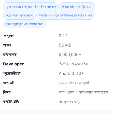
দ্রুত আপডেটের মাধ্যমে সর্বদা সর্বশেষ সংস্করণ
ব্যবহারকারী-বান্ধব ইন্টারফেস
কঠোর ম্যালওয়্যার স্ক্যানিং
জনপ্রিয় এবং নতুন অ্যাপ্লিকেশনের বিশাল সংগ্রহ
সহজ অনুসন্ধান এবং ফিল্টারিং বিকল্প
সংস্করণ
3.2.1
আকার
55 MB
ডাউনলোড
5,000,000+
Developer
জিতউইন টেকনোলজিস
প্রয়োজনীয়তা
Android 6.0+
আপডেট
২০২৪ সালের ৩০ জুলাই
বিভাগ
অ্যাপ স্টোর ও সফটওয়্যার ডাউনলোড
কনটেন্ট রেটিং
প্রত্যেকের জন্য