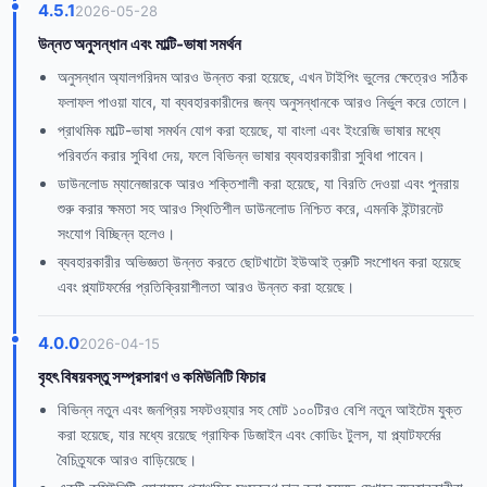
4.5.1
2026-05-28
উন্নত অনুসন্ধান এবং মাল্টি-ভাষা সমর্থন
অনুসন্ধান অ্যালগরিদম আরও উন্নত করা হয়েছে, এখন টাইপিং ভুলের ক্ষেত্রেও সঠিক
ফলাফল পাওয়া যাবে, যা ব্যবহারকারীদের জন্য অনুসন্ধানকে আরও নির্ভুল করে তোলে।
প্রাথমিক মাল্টি-ভাষা সমর্থন যোগ করা হয়েছে, যা বাংলা এবং ইংরেজি ভাষার মধ্যে
পরিবর্তন করার সুবিধা দেয়, ফলে বিভিন্ন ভাষার ব্যবহারকারীরা সুবিধা পাবেন।
ডাউনলোড ম্যানেজারকে আরও শক্তিশালী করা হয়েছে, যা বিরতি দেওয়া এবং পুনরায়
শুরু করার ক্ষমতা সহ আরও স্থিতিশীল ডাউনলোড নিশ্চিত করে, এমনকি ইন্টারনেট
সংযোগ বিচ্ছিন্ন হলেও।
ব্যবহারকারীর অভিজ্ঞতা উন্নত করতে ছোটখাটো ইউআই ত্রুটি সংশোধন করা হয়েছে
এবং প্ল্যাটফর্মের প্রতিক্রিয়াশীলতা আরও উন্নত করা হয়েছে।
4.0.0
2026-04-15
বৃহৎ বিষয়বস্তু সম্প্রসারণ ও কমিউনিটি ফিচার
বিভিন্ন নতুন এবং জনপ্রিয় সফটওয়্যার সহ মোট ১০০টিরও বেশি নতুন আইটেম যুক্ত
করা হয়েছে, যার মধ্যে রয়েছে গ্রাফিক ডিজাইন এবং কোডিং টুলস, যা প্ল্যাটফর্মের
বৈচিত্র্যকে আরও বাড়িয়েছে।