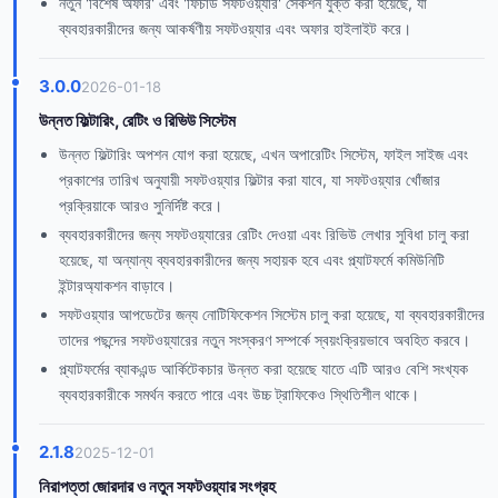
নতুন 'বিশেষ অফার' এবং 'ফিচার্ড সফটওয়্যার' সেকশন যুক্ত করা হয়েছে, যা
ব্যবহারকারীদের জন্য আকর্ষণীয় সফটওয়্যার এবং অফার হাইলাইট করে।
3.0.0
2026-01-18
উন্নত ফিল্টারিং, রেটিং ও রিভিউ সিস্টেম
উন্নত ফিল্টারিং অপশন যোগ করা হয়েছে, এখন অপারেটিং সিস্টেম, ফাইল সাইজ এবং
প্রকাশের তারিখ অনুযায়ী সফটওয়্যার ফিল্টার করা যাবে, যা সফটওয়্যার খোঁজার
প্রক্রিয়াকে আরও সুনির্দিষ্ট করে।
ব্যবহারকারীদের জন্য সফটওয়্যারের রেটিং দেওয়া এবং রিভিউ লেখার সুবিধা চালু করা
হয়েছে, যা অন্যান্য ব্যবহারকারীদের জন্য সহায়ক হবে এবং প্ল্যাটফর্মে কমিউনিটি
ইন্টারঅ্যাকশন বাড়াবে।
সফটওয়্যার আপডেটের জন্য নোটিফিকেশন সিস্টেম চালু করা হয়েছে, যা ব্যবহারকারীদের
তাদের পছন্দের সফটওয়্যারের নতুন সংস্করণ সম্পর্কে স্বয়ংক্রিয়ভাবে অবহিত করবে।
প্ল্যাটফর্মের ব্যাকএন্ড আর্কিটেকচার উন্নত করা হয়েছে যাতে এটি আরও বেশি সংখ্যক
ব্যবহারকারীকে সমর্থন করতে পারে এবং উচ্চ ট্রাফিকেও স্থিতিশীল থাকে।
2.1.8
2025-12-01
নিরাপত্তা জোরদার ও নতুন সফটওয়্যার সংগ্রহ