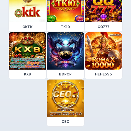
OKTK
TK10
QQ777
KX8
BDPOP
HEHE555
CEO