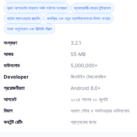
দ্রুত আপডেটের মাধ্যমে সর্বদা সর্বশেষ সংস্করণ
ব্যবহারকারী-বান্ধব ইন্টারফেস
কঠোর ম্যালওয়্যার স্ক্যানিং
জনপ্রিয় এবং নতুন অ্যাপ্লিকেশনের বিশাল সংগ্রহ
সহজ অনুসন্ধান এবং ফিল্টারিং বিকল্প
সংস্করণ
3.2.1
আকার
55 MB
ডাউনলোড
5,000,000+
Developer
জিতউইন টেকনোলজিস
প্রয়োজনীয়তা
Android 6.0+
আপডেট
২০২৪ সালের ৩০ জুলাই
বিভাগ
অ্যাপ স্টোর ও সফটওয়্যার ডাউনলোড
কনটেন্ট রেটিং
প্রত্যেকের জন্য