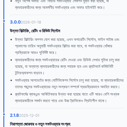
নতুন 'বিশেষ অফার' এবং 'ফিচার্ড সফটওয়্যার' সেকশন যুক্ত করা হয়েছে, যা
ব্যবহারকারীদের জন্য আকর্ষণীয় সফটওয়্যার এবং অফার হাইলাইট করে।
3.0.0
2026-01-18
উন্নত ফিল্টারিং, রেটিং ও রিভিউ সিস্টেম
উন্নত ফিল্টারিং অপশন যোগ করা হয়েছে, এখন অপারেটিং সিস্টেম, ফাইল সাইজ এবং
প্রকাশের তারিখ অনুযায়ী সফটওয়্যার ফিল্টার করা যাবে, যা সফটওয়্যার খোঁজার
প্রক্রিয়াকে আরও সুনির্দিষ্ট করে।
ব্যবহারকারীদের জন্য সফটওয়্যারের রেটিং দেওয়া এবং রিভিউ লেখার সুবিধা চালু করা
হয়েছে, যা অন্যান্য ব্যবহারকারীদের জন্য সহায়ক হবে এবং প্ল্যাটফর্মে কমিউনিটি
ইন্টারঅ্যাকশন বাড়াবে।
সফটওয়্যার আপডেটের জন্য নোটিফিকেশন সিস্টেম চালু করা হয়েছে, যা ব্যবহারকারীদের
তাদের পছন্দের সফটওয়্যারের নতুন সংস্করণ সম্পর্কে স্বয়ংক্রিয়ভাবে অবহিত করবে।
প্ল্যাটফর্মের ব্যাকএন্ড আর্কিটেকচার উন্নত করা হয়েছে যাতে এটি আরও বেশি সংখ্যক
ব্যবহারকারীকে সমর্থন করতে পারে এবং উচ্চ ট্রাফিকেও স্থিতিশীল থাকে।
2.1.8
2025-12-01
নিরাপত্তা জোরদার ও নতুন সফটওয়্যার সংগ্রহ