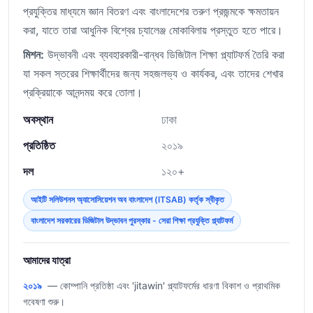
প্রযুক্তির মাধ্যমে জ্ঞান বিতরণ এবং বাংলাদেশের তরুণ প্রজন্মকে ক্ষমতায়ন
করা, যাতে তারা আধুনিক বিশ্বের চ্যালেঞ্জ মোকাবিলায় প্রস্তুত হতে পারে।
মিশন:
উদ্ভাবনী এবং ব্যবহারকারী-বান্ধব ডিজিটাল শিক্ষা প্ল্যাটফর্ম তৈরি করা
যা সকল স্তরের শিক্ষার্থীদের জন্য সহজলভ্য ও কার্যকর, এবং তাদের শেখার
প্রক্রিয়াকে আনন্দময় করে তোলা।
অবস্থান
ঢাকা
প্রতিষ্ঠিত
২০১৯
দল
১২০+
আইটি সলিউশনস অ্যাসোসিয়েশন অব বাংলাদেশ (ITSAB) কর্তৃক স্বীকৃত
বাংলাদেশ সরকারের ডিজিটাল উদ্ভাবন পুরস্কার - সেরা শিক্ষা প্রযুক্তি প্ল্যাটফর্ম
আমাদের যাত্রা
২০১৯
— কোম্পানি প্রতিষ্ঠা এবং 'jitawin' প্ল্যাটফর্মের ধারণা বিকাশ ও প্রাথমিক
গবেষণা শুরু।