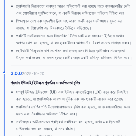
প্ল্যাটফর্মের নিরাপত্তা ব্যবস্থা আরও শক্তিশালী করা হয়েছে যাতে ব্যবহারকারীর ডেটা
এবং গোপনীয়তা সুরক্ষিত থাকে, যা একটি নিরাপদ ডাউনলোড পরিবেশ নিশ্চিত করে।
শিক্ষামূলক গেম এবং সৃজনশীল টুলস সহ আরও ৩০টি নতুন সফটওয়্যার যুক্ত করা
হয়েছে, যা jitawin এর বিষয়বস্তুর বৈচিত্র্য বাড়িয়েছে।
প্রতিটি সফটওয়্যারের জন্য বিস্তারিত রিলিজ নোট এবং সংস্করণ ইতিহাস দেখার
অপশন যোগ করা হয়েছে, যা ব্যবহারকারীদের আপডেটের বিবরণ জানতে সাহায্য করবে।
ছোটখাটো ভিজ্যুয়াল বাগ সংশোধন করা হয়েছে এবং বিভিন্ন ব্রাউজারে সামঞ্জস্যতা
উন্নত করা হয়েছে, যা সকল ব্যবহারকারীর জন্য একটি অভিন্ন অভিজ্ঞতা নিশ্চিত করে।
2.0.0
2025-10-20
প্রধান ইউআই/ইউএক্স পুনর্গঠন ও কর্মক্ষমতা বৃদ্ধি
সম্পূর্ণ ইউজার ইন্টারফেস (UI) এবং ইউজার এক্সপেরিয়েন্স (UX) নতুন করে ডিজাইন
করা হয়েছে, যা প্ল্যাটফর্মকে আরও আধুনিক এবং ব্যবহারকারী-বান্ধব করে তুলেছে।
প্ল্যাটফর্মের লোডিং গতি উল্লেখযোগ্যভাবে বৃদ্ধি করা হয়েছে, যা ব্যবহারকারীদের জন্য
দ্রুত এবং নিরবচ্ছিন্ন অভিজ্ঞতা নিশ্চিত করে।
সফটওয়্যার ডাউনলোডের প্রক্রিয়া সরলীকরণ করা হয়েছে, এখন এক ক্লিকেই
ডাউনলোড শুরু করা সম্ভব, যা সময় বাঁচায়।