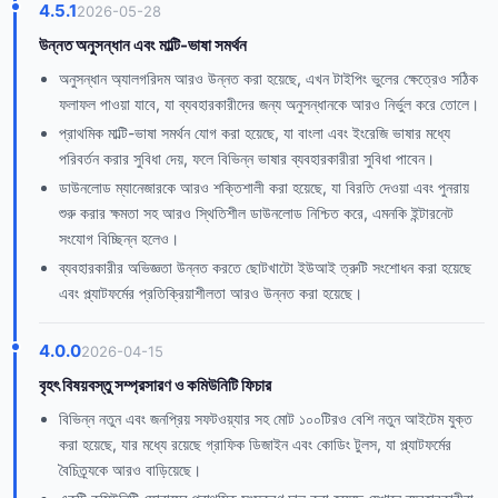
4.5.1
2026-05-28
উন্নত অনুসন্ধান এবং মাল্টি-ভাষা সমর্থন
অনুসন্ধান অ্যালগরিদম আরও উন্নত করা হয়েছে, এখন টাইপিং ভুলের ক্ষেত্রেও সঠিক
ফলাফল পাওয়া যাবে, যা ব্যবহারকারীদের জন্য অনুসন্ধানকে আরও নির্ভুল করে তোলে।
প্রাথমিক মাল্টি-ভাষা সমর্থন যোগ করা হয়েছে, যা বাংলা এবং ইংরেজি ভাষার মধ্যে
পরিবর্তন করার সুবিধা দেয়, ফলে বিভিন্ন ভাষার ব্যবহারকারীরা সুবিধা পাবেন।
ডাউনলোড ম্যানেজারকে আরও শক্তিশালী করা হয়েছে, যা বিরতি দেওয়া এবং পুনরায়
শুরু করার ক্ষমতা সহ আরও স্থিতিশীল ডাউনলোড নিশ্চিত করে, এমনকি ইন্টারনেট
সংযোগ বিচ্ছিন্ন হলেও।
ব্যবহারকারীর অভিজ্ঞতা উন্নত করতে ছোটখাটো ইউআই ত্রুটি সংশোধন করা হয়েছে
এবং প্ল্যাটফর্মের প্রতিক্রিয়াশীলতা আরও উন্নত করা হয়েছে।
4.0.0
2026-04-15
বৃহৎ বিষয়বস্তু সম্প্রসারণ ও কমিউনিটি ফিচার
বিভিন্ন নতুন এবং জনপ্রিয় সফটওয়্যার সহ মোট ১০০টিরও বেশি নতুন আইটেম যুক্ত
করা হয়েছে, যার মধ্যে রয়েছে গ্রাফিক ডিজাইন এবং কোডিং টুলস, যা প্ল্যাটফর্মের
বৈচিত্র্যকে আরও বাড়িয়েছে।