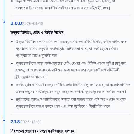
নতুন 'বিশেষ অফার' এবং 'ফিচার্ড সফটওয়্যার' সেকশন যুক্ত করা হয়েছে, যা
ব্যবহারকারীদের জন্য আকর্ষণীয় সফটওয়্যার এবং অফার হাইলাইট করে।
3.0.0
2026-01-18
উন্নত ফিল্টারিং, রেটিং ও রিভিউ সিস্টেম
উন্নত ফিল্টারিং অপশন যোগ করা হয়েছে, এখন অপারেটিং সিস্টেম, ফাইল সাইজ এবং
প্রকাশের তারিখ অনুযায়ী সফটওয়্যার ফিল্টার করা যাবে, যা সফটওয়্যার খোঁজার
প্রক্রিয়াকে আরও সুনির্দিষ্ট করে।
ব্যবহারকারীদের জন্য সফটওয়্যারের রেটিং দেওয়া এবং রিভিউ লেখার সুবিধা চালু করা
হয়েছে, যা অন্যান্য ব্যবহারকারীদের জন্য সহায়ক হবে এবং প্ল্যাটফর্মে কমিউনিটি
ইন্টারঅ্যাকশন বাড়াবে।
সফটওয়্যার আপডেটের জন্য নোটিফিকেশন সিস্টেম চালু করা হয়েছে, যা ব্যবহারকারীদের
তাদের পছন্দের সফটওয়্যারের নতুন সংস্করণ সম্পর্কে স্বয়ংক্রিয়ভাবে অবহিত করবে।
প্ল্যাটফর্মের ব্যাকএন্ড আর্কিটেকচার উন্নত করা হয়েছে যাতে এটি আরও বেশি সংখ্যক
ব্যবহারকারীকে সমর্থন করতে পারে এবং উচ্চ ট্রাফিকেও স্থিতিশীল থাকে।
2.1.8
2025-12-01
নিরাপত্তা জোরদার ও নতুন সফটওয়্যার সংগ্রহ