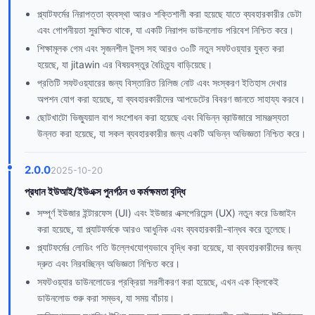
প্ল্যাটফর্মের নিরাপত্তা ব্যবস্থা আরও শক্তিশালী করা হয়েছে যাতে ব্যবহারকারীর ডেটা
এবং গোপনীয়তা সুরক্ষিত থাকে, যা একটি নিরাপদ ডাউনলোড পরিবেশ নিশ্চিত করে।
শিক্ষামূলক গেম এবং সৃজনশীল টুলস সহ আরও ৩০টি নতুন সফটওয়্যার যুক্ত করা
হয়েছে, যা jitawin এর বিষয়বস্তুর বৈচিত্র্য বাড়িয়েছে।
প্রতিটি সফটওয়্যারের জন্য বিস্তারিত রিলিজ নোট এবং সংস্করণ ইতিহাস দেখার
অপশন যোগ করা হয়েছে, যা ব্যবহারকারীদের আপডেটের বিবরণ জানতে সাহায্য করবে।
ছোটখাটো ভিজ্যুয়াল বাগ সংশোধন করা হয়েছে এবং বিভিন্ন ব্রাউজারে সামঞ্জস্যতা
উন্নত করা হয়েছে, যা সকল ব্যবহারকারীর জন্য একটি অভিন্ন অভিজ্ঞতা নিশ্চিত করে।
2.0.0
2025-10-20
প্রধান ইউআই/ইউএক্স পুনর্গঠন ও কর্মক্ষমতা বৃদ্ধি
সম্পূর্ণ ইউজার ইন্টারফেস (UI) এবং ইউজার এক্সপেরিয়েন্স (UX) নতুন করে ডিজাইন
করা হয়েছে, যা প্ল্যাটফর্মকে আরও আধুনিক এবং ব্যবহারকারী-বান্ধব করে তুলেছে।
প্ল্যাটফর্মের লোডিং গতি উল্লেখযোগ্যভাবে বৃদ্ধি করা হয়েছে, যা ব্যবহারকারীদের জন্য
দ্রুত এবং নিরবচ্ছিন্ন অভিজ্ঞতা নিশ্চিত করে।
সফটওয়্যার ডাউনলোডের প্রক্রিয়া সরলীকরণ করা হয়েছে, এখন এক ক্লিকেই
ডাউনলোড শুরু করা সম্ভব, যা সময় বাঁচায়।