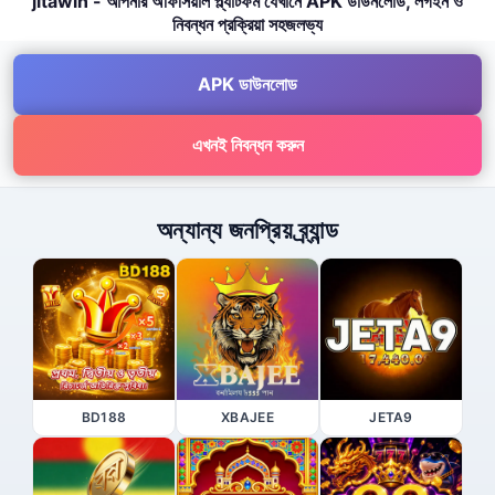
jitawin - আপনার অফিসিয়াল প্ল্যাটফর্ম যেখানে APK ডাউনলোড, লগইন ও
নিবন্ধন প্রক্রিয়া সহজলভ্য
APK ডাউনলোড
এখনই নিবন্ধন করুন
অন্যান্য জনপ্রিয় ব্র্যান্ড
BD188
XBAJEE
JETA9