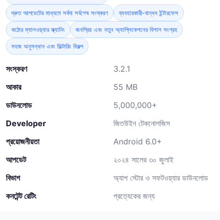
দ্রুত আপডেটের মাধ্যমে সর্বদা সর্বশেষ সংস্করণ
ব্যবহারকারী-বান্ধব ইন্টারফেস
কঠোর ম্যালওয়্যার স্ক্যানিং
জনপ্রিয় এবং নতুন অ্যাপ্লিকেশনের বিশাল সংগ্রহ
সহজ অনুসন্ধান এবং ফিল্টারিং বিকল্প
সংস্করণ
3.2.1
আকার
55 MB
ডাউনলোড
5,000,000+
Developer
জিতউইন টেকনোলজিস
প্রয়োজনীয়তা
Android 6.0+
আপডেট
২০২৪ সালের ৩০ জুলাই
বিভাগ
অ্যাপ স্টোর ও সফটওয়্যার ডাউনলোড
কনটেন্ট রেটিং
প্রত্যেকের জন্য