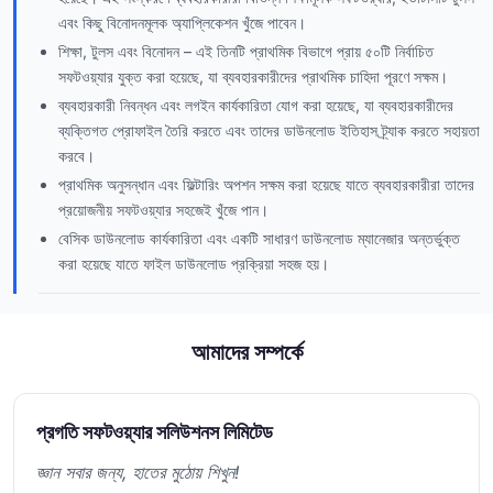
এবং কিছু বিনোদনমূলক অ্যাপ্লিকেশন খুঁজে পাবেন।
শিক্ষা, টুলস এবং বিনোদন – এই তিনটি প্রাথমিক বিভাগে প্রায় ৫০টি নির্বাচিত
সফটওয়্যার যুক্ত করা হয়েছে, যা ব্যবহারকারীদের প্রাথমিক চাহিদা পূরণে সক্ষম।
ব্যবহারকারী নিবন্ধন এবং লগইন কার্যকারিতা যোগ করা হয়েছে, যা ব্যবহারকারীদের
ব্যক্তিগত প্রোফাইল তৈরি করতে এবং তাদের ডাউনলোড ইতিহাস ট্র্যাক করতে সহায়তা
করবে।
প্রাথমিক অনুসন্ধান এবং ফিল্টারিং অপশন সক্ষম করা হয়েছে যাতে ব্যবহারকারীরা তাদের
প্রয়োজনীয় সফটওয়্যার সহজেই খুঁজে পান।
বেসিক ডাউনলোড কার্যকারিতা এবং একটি সাধারণ ডাউনলোড ম্যানেজার অন্তর্ভুক্ত
করা হয়েছে যাতে ফাইল ডাউনলোড প্রক্রিয়া সহজ হয়।
আমাদের সম্পর্কে
প্রগতি সফটওয়্যার সলিউশনস লিমিটেড
জ্ঞান সবার জন্য, হাতের মুঠোয় শিখুন!