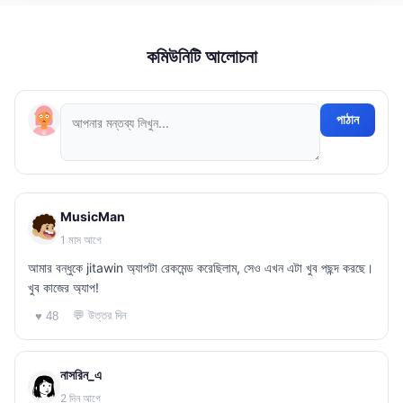
কমিউনিটি আলোচনা
পাঠান
MusicMan
1 মাস আগে
আমার বন্ধুকে jitawin অ্যাপটা রেকমেন্ড করেছিলাম, সেও এখন এটা খুব পছন্দ করছে।
খুব কাজের অ্যাপ!
💬 উত্তর দিন
♥ 48
নাসরিন_এ
2 দিন আগে