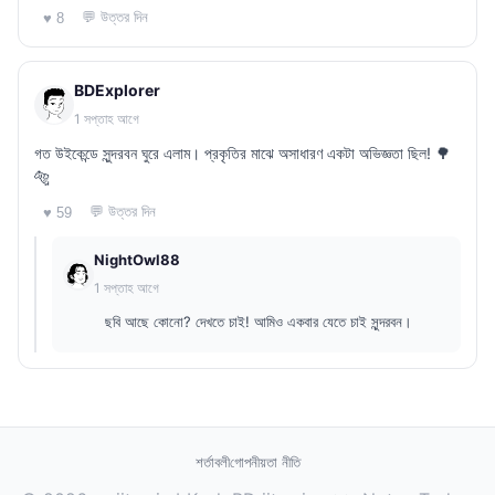
💬 উত্তর দিন
♥ 8
BDExplorer
1 সপ্তাহ আগে
গত উইকেন্ডে সুন্দরবন ঘুরে এলাম। প্রকৃতির মাঝে অসাধারণ একটা অভিজ্ঞতা ছিল! 🌳
🐅
💬 উত্তর দিন
♥ 59
NightOwl88
1 সপ্তাহ আগে
ছবি আছে কোনো? দেখতে চাই! আমিও একবার যেতে চাই সুন্দরবন।
শর্তাবলী
গোপনীয়তা নীতি