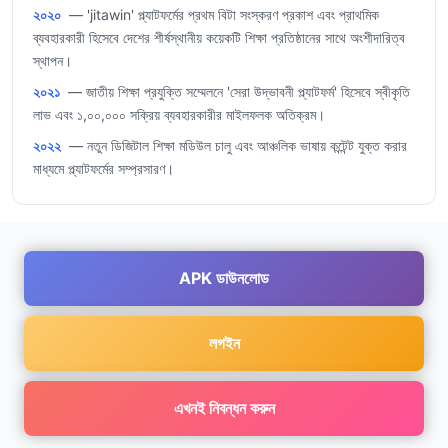
২০২০
— 'jitawin' প্ল্যাটফর্মের প্রথম বিটা সংস্করণ প্রকাশ এবং প্রাথমিক
ব্যবহারকারী হিসেবে দেশের শীর্ষস্থানীয় কয়েকটি শিক্ষা প্রতিষ্ঠানের সাথে অংশীদারিত্ব
স্থাপন।
২০২১
— জাতীয় শিক্ষা প্রযুক্তি সম্মেলনে 'সেরা উদ্ভাবনী প্ল্যাটফর্ম' হিসেবে স্বীকৃতি
লাভ এবং ১,০০,০০০ সক্রিয় ব্যবহারকারীর মাইলফলক অতিক্রম।
২০২২
— নতুন ডিজিটাল শিক্ষা মডিউল চালু এবং আঞ্চলিক ভাষায় কন্টেন্ট যুক্ত করার
মাধ্যমে প্ল্যাটফর্মের সম্প্রসারণ।
APK ডাউনলোড
লগইন
এখনই নিবন্ধন করুন