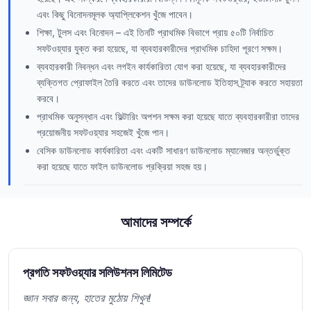
এবং কিছু বিনোদনমূলক অ্যাপ্লিকেশন খুঁজে পাবেন।
শিক্ষা, টুলস এবং বিনোদন – এই তিনটি প্রাথমিক বিভাগে প্রায় ৫০টি নির্বাচিত
সফটওয়্যার যুক্ত করা হয়েছে, যা ব্যবহারকারীদের প্রাথমিক চাহিদা পূরণে সক্ষম।
ব্যবহারকারী নিবন্ধন এবং লগইন কার্যকারিতা যোগ করা হয়েছে, যা ব্যবহারকারীদের
ব্যক্তিগত প্রোফাইল তৈরি করতে এবং তাদের ডাউনলোড ইতিহাস ট্র্যাক করতে সহায়তা
করবে।
প্রাথমিক অনুসন্ধান এবং ফিল্টারিং অপশন সক্ষম করা হয়েছে যাতে ব্যবহারকারীরা তাদের
প্রয়োজনীয় সফটওয়্যার সহজেই খুঁজে পান।
বেসিক ডাউনলোড কার্যকারিতা এবং একটি সাধারণ ডাউনলোড ম্যানেজার অন্তর্ভুক্ত
করা হয়েছে যাতে ফাইল ডাউনলোড প্রক্রিয়া সহজ হয়।
আমাদের সম্পর্কে
প্রগতি সফটওয়্যার সলিউশনস লিমিটেড
জ্ঞান সবার জন্য, হাতের মুঠোয় শিখুন!