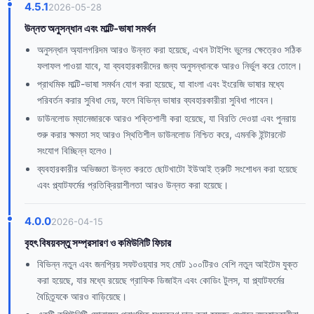
4.5.1
2026-05-28
উন্নত অনুসন্ধান এবং মাল্টি-ভাষা সমর্থন
অনুসন্ধান অ্যালগরিদম আরও উন্নত করা হয়েছে, এখন টাইপিং ভুলের ক্ষেত্রেও সঠিক
ফলাফল পাওয়া যাবে, যা ব্যবহারকারীদের জন্য অনুসন্ধানকে আরও নির্ভুল করে তোলে।
প্রাথমিক মাল্টি-ভাষা সমর্থন যোগ করা হয়েছে, যা বাংলা এবং ইংরেজি ভাষার মধ্যে
পরিবর্তন করার সুবিধা দেয়, ফলে বিভিন্ন ভাষার ব্যবহারকারীরা সুবিধা পাবেন।
ডাউনলোড ম্যানেজারকে আরও শক্তিশালী করা হয়েছে, যা বিরতি দেওয়া এবং পুনরায়
শুরু করার ক্ষমতা সহ আরও স্থিতিশীল ডাউনলোড নিশ্চিত করে, এমনকি ইন্টারনেট
সংযোগ বিচ্ছিন্ন হলেও।
ব্যবহারকারীর অভিজ্ঞতা উন্নত করতে ছোটখাটো ইউআই ত্রুটি সংশোধন করা হয়েছে
এবং প্ল্যাটফর্মের প্রতিক্রিয়াশীলতা আরও উন্নত করা হয়েছে।
4.0.0
2026-04-15
বৃহৎ বিষয়বস্তু সম্প্রসারণ ও কমিউনিটি ফিচার
বিভিন্ন নতুন এবং জনপ্রিয় সফটওয়্যার সহ মোট ১০০টিরও বেশি নতুন আইটেম যুক্ত
করা হয়েছে, যার মধ্যে রয়েছে গ্রাফিক ডিজাইন এবং কোডিং টুলস, যা প্ল্যাটফর্মের
বৈচিত্র্যকে আরও বাড়িয়েছে।