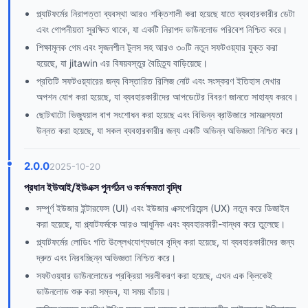
প্ল্যাটফর্মের নিরাপত্তা ব্যবস্থা আরও শক্তিশালী করা হয়েছে যাতে ব্যবহারকারীর ডেটা
এবং গোপনীয়তা সুরক্ষিত থাকে, যা একটি নিরাপদ ডাউনলোড পরিবেশ নিশ্চিত করে।
শিক্ষামূলক গেম এবং সৃজনশীল টুলস সহ আরও ৩০টি নতুন সফটওয়্যার যুক্ত করা
হয়েছে, যা jitawin এর বিষয়বস্তুর বৈচিত্র্য বাড়িয়েছে।
প্রতিটি সফটওয়্যারের জন্য বিস্তারিত রিলিজ নোট এবং সংস্করণ ইতিহাস দেখার
অপশন যোগ করা হয়েছে, যা ব্যবহারকারীদের আপডেটের বিবরণ জানতে সাহায্য করবে।
ছোটখাটো ভিজ্যুয়াল বাগ সংশোধন করা হয়েছে এবং বিভিন্ন ব্রাউজারে সামঞ্জস্যতা
উন্নত করা হয়েছে, যা সকল ব্যবহারকারীর জন্য একটি অভিন্ন অভিজ্ঞতা নিশ্চিত করে।
2.0.0
2025-10-20
প্রধান ইউআই/ইউএক্স পুনর্গঠন ও কর্মক্ষমতা বৃদ্ধি
সম্পূর্ণ ইউজার ইন্টারফেস (UI) এবং ইউজার এক্সপেরিয়েন্স (UX) নতুন করে ডিজাইন
করা হয়েছে, যা প্ল্যাটফর্মকে আরও আধুনিক এবং ব্যবহারকারী-বান্ধব করে তুলেছে।
প্ল্যাটফর্মের লোডিং গতি উল্লেখযোগ্যভাবে বৃদ্ধি করা হয়েছে, যা ব্যবহারকারীদের জন্য
দ্রুত এবং নিরবচ্ছিন্ন অভিজ্ঞতা নিশ্চিত করে।
সফটওয়্যার ডাউনলোডের প্রক্রিয়া সরলীকরণ করা হয়েছে, এখন এক ক্লিকেই
ডাউনলোড শুরু করা সম্ভব, যা সময় বাঁচায়।