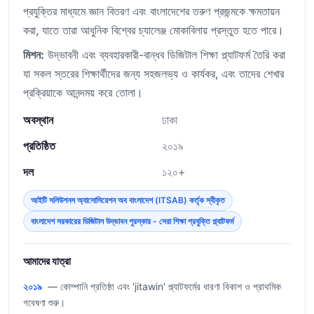
প্রযুক্তির মাধ্যমে জ্ঞান বিতরণ এবং বাংলাদেশের তরুণ প্রজন্মকে ক্ষমতায়ন
করা, যাতে তারা আধুনিক বিশ্বের চ্যালেঞ্জ মোকাবিলায় প্রস্তুত হতে পারে।
মিশন:
উদ্ভাবনী এবং ব্যবহারকারী-বান্ধব ডিজিটাল শিক্ষা প্ল্যাটফর্ম তৈরি করা
যা সকল স্তরের শিক্ষার্থীদের জন্য সহজলভ্য ও কার্যকর, এবং তাদের শেখার
প্রক্রিয়াকে আনন্দময় করে তোলা।
অবস্থান
ঢাকা
প্রতিষ্ঠিত
২০১৯
দল
১২০+
আইটি সলিউশনস অ্যাসোসিয়েশন অব বাংলাদেশ (ITSAB) কর্তৃক স্বীকৃত
বাংলাদেশ সরকারের ডিজিটাল উদ্ভাবন পুরস্কার - সেরা শিক্ষা প্রযুক্তি প্ল্যাটফর্ম
আমাদের যাত্রা
২০১৯
— কোম্পানি প্রতিষ্ঠা এবং 'jitawin' প্ল্যাটফর্মের ধারণা বিকাশ ও প্রাথমিক
গবেষণা শুরু।