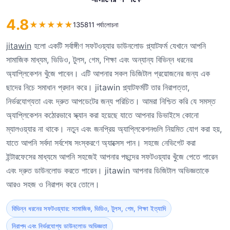
4.8
★
★
★
★
★
135811 পর্যালোচনা
jitawin
হলো একটি সর্বাঙ্গীণ সফটওয়্যার ডাউনলোড প্ল্যাটফর্ম যেখানে আপনি
সামাজিক মাধ্যম, ভিডিও, টুলস, গেম, শিক্ষা এবং অন্যান্য বিভিন্ন ধরনের
অ্যাপ্লিকেশন খুঁজে পাবেন। এটি আপনার সকল ডিজিটাল প্রয়োজনের জন্য এক
ছাদের নিচে সমাধান প্রদান করে। jitawin প্ল্যাটফর্মটি তার নিরাপত্তা,
নির্ভরযোগ্যতা এবং দ্রুত আপডেটের জন্য পরিচিত। আমরা নিশ্চিত করি যে সমস্ত
অ্যাপ্লিকেশন কঠোরভাবে স্ক্যান করা হয়েছে যাতে আপনার ডিভাইসে কোনো
ম্যালওয়্যার না থাকে। নতুন এবং জনপ্রিয় অ্যাপ্লিকেশনগুলি নিয়মিত যোগ করা হয়,
যাতে আপনি সর্বদা সর্বশেষ সংস্করণে অ্যাক্সেস পান। সহজে নেভিগেট করা
ইন্টারফেসের মাধ্যমে আপনি সহজেই আপনার পছন্দের সফটওয়্যার খুঁজে পেতে পারেন
এবং দ্রুত ডাউনলোড করতে পারেন। jitawin আপনার ডিজিটাল অভিজ্ঞতাকে
আরও সহজ ও নিরাপদ করে তোলে।
বিভিন্ন ধরনের সফটওয়্যার: সামাজিক, ভিডিও, টুলস, গেম, শিক্ষা ইত্যাদি
নিরাপদ এবং নির্ভরযোগ্য ডাউনলোড অভিজ্ঞতা