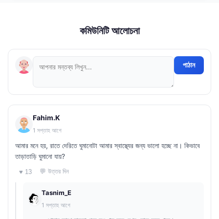
কমিউনিটি আলোচনা
পাঠান
Fahim.K
1 সপ্তাহ আগে
আমার মনে হয়, রাতে দেরিতে ঘুমানোটা আমার স্বাস্থ্যের জন্য ভালো হচ্ছে না। কিভাবে
তাড়াতাড়ি ঘুমানো যায়?
💬 উত্তর দিন
♥ 13
Tasnim_E
1 সপ্তাহ আগে