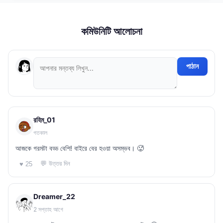
কমিউনিটি আলোচনা
পাঠান
রহিম_01
গতকাল
আজকে গরমটা বড্ড বেশি! বাইরে বের হওয়া অসম্ভব। 🥵
💬 উত্তর দিন
♥ 25
Dreamer_22
2 সপ্তাহ আগে