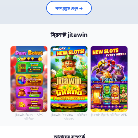
সকল ব্র্যান্ড দেখুন →
স্ক্রিনশট jitawin
jitawin স্ক্রিনশট - APK
jitawin Preview - অফিসিয়াল
jitawin স্ক্রিনশট অফিসিয়াল APK
অফিসিয়াল
ডাউনলোড
আমাদের সম্পর্কে