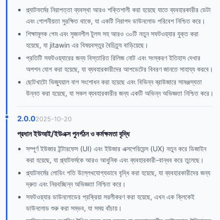
প্ল্যাটফর্মের নিরাপত্তা ব্যবস্থা আরও শক্তিশালী করা হয়েছে যাতে ব্যবহারকারীর ডেটা
এবং গোপনীয়তা সুরক্ষিত থাকে, যা একটি নিরাপদ ডাউনলোড পরিবেশ নিশ্চিত করে।
শিক্ষামূলক গেম এবং সৃজনশীল টুলস সহ আরও ৩০টি নতুন সফটওয়্যার যুক্ত করা
হয়েছে, যা jitawin এর বিষয়বস্তুর বৈচিত্র্য বাড়িয়েছে।
প্রতিটি সফটওয়্যারের জন্য বিস্তারিত রিলিজ নোট এবং সংস্করণ ইতিহাস দেখার
অপশন যোগ করা হয়েছে, যা ব্যবহারকারীদের আপডেটের বিবরণ জানতে সাহায্য করবে।
ছোটখাটো ভিজ্যুয়াল বাগ সংশোধন করা হয়েছে এবং বিভিন্ন ব্রাউজারে সামঞ্জস্যতা
উন্নত করা হয়েছে, যা সকল ব্যবহারকারীর জন্য একটি অভিন্ন অভিজ্ঞতা নিশ্চিত করে।
2.0.0
2025-10-20
প্রধান ইউআই/ইউএক্স পুনর্গঠন ও কর্মক্ষমতা বৃদ্ধি
সম্পূর্ণ ইউজার ইন্টারফেস (UI) এবং ইউজার এক্সপেরিয়েন্স (UX) নতুন করে ডিজাইন
করা হয়েছে, যা প্ল্যাটফর্মকে আরও আধুনিক এবং ব্যবহারকারী-বান্ধব করে তুলেছে।
প্ল্যাটফর্মের লোডিং গতি উল্লেখযোগ্যভাবে বৃদ্ধি করা হয়েছে, যা ব্যবহারকারীদের জন্য
দ্রুত এবং নিরবচ্ছিন্ন অভিজ্ঞতা নিশ্চিত করে।
সফটওয়্যার ডাউনলোডের প্রক্রিয়া সরলীকরণ করা হয়েছে, এখন এক ক্লিকেই
ডাউনলোড শুরু করা সম্ভব, যা সময় বাঁচায়।