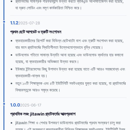
প্ল্যাটফর্মের সামগ্রিক পারফরম্যান্স উন্নত করতে ব্যাকএন্ড অপ্টিমাইজেশন করা হয়েছে,
যা দ্রুত লোডিং এবং মসৃণ কার্যকারিতা নিশ্চিত করে।
1.1.2
2025-07-28
প্রথম ছোট আপডেট ও ত্রুটি সংশোধন
ব্যবহারকারীদের রিপোর্ট করা বিভিন্ন ছোটখাটো বাগ এবং ত্রুটি সংশোধন করা হয়েছে,
যার ফলে প্ল্যাটফর্মের স্থিতিশীলতা উল্লেখযোগ্যভাবে বৃদ্ধি পেয়েছে।
ডাউনলোড গতিতে সামান্য উন্নতি আনা হয়েছে এবং ডাউনলোড ব্যর্থতার হার কমানো
হয়েছে, যা ব্যবহারকারীর অভিজ্ঞতা উন্নত করবে।
ইউজার ইন্টারফেসের কিছু উপাদান উন্নত করা হয়েছে যাতে এটি আরও সহজবোধ্য এবং
ব্যবহারকারী-বান্ধব হয়।
নতুন ১০টি শিক্ষামূলক এবং ৫টি ইউটিলিটি সফটওয়্যার যুক্ত করা হয়েছে, যা প্ল্যাটফর্মের
বিষয়বস্তুকে আরও সমৃদ্ধ করেছে।
1.0.0
2025-06-17
প্রাথমিক লঞ্চ: jitawin প্ল্যাটফর্মের আত্মপ্রকাশ
jitawin শিক্ষা ও শেখার উপকরণ ডাউনলোড প্ল্যাটফর্মের প্রথম সংস্করণ চালু করা
হয়েছে। এই সংস্করণে ব্যবহারকারীরা বিভিন্ন শিক্ষামূলক সফটওয়্যার, ইউটিলিটি টুলস