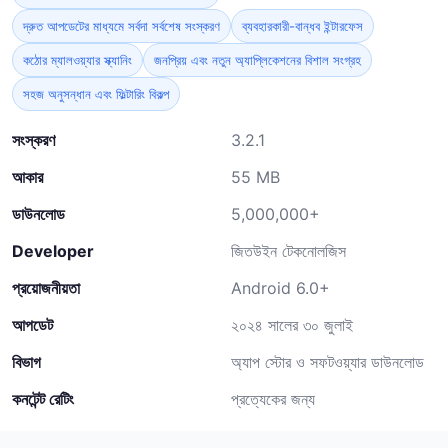
দ্রুত আপডেটের মাধ্যমে সর্বদা সর্বশেষ সংস্করণ
ব্যবহারকারী-বান্ধব ইন্টারফেস
কঠোর ম্যালওয়্যার স্ক্যানিং
জনপ্রিয় এবং নতুন অ্যাপ্লিকেশনের বিশাল সংগ্রহ
সহজ অনুসন্ধান এবং ফিল্টারিং বিকল্প
সংস্করণ
3.2.1
আকার
55 MB
ডাউনলোড
5,000,000+
Developer
জিতউইন টেকনোলজিস
প্রয়োজনীয়তা
Android 6.0+
আপডেট
২০২৪ সালের ৩০ জুলাই
বিভাগ
অ্যাপ স্টোর ও সফটওয়্যার ডাউনলোড
কনটেন্ট রেটিং
প্রত্যেকের জন্য