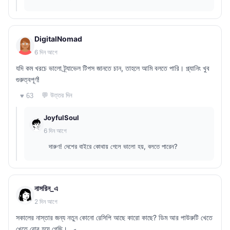
DigitalNomad
6 দিন আগে
যদি কম খরচে ভালো ট্র্যাভেল টিপস জানতে চান, তাহলে আমি বলতে পারি। প্ল্যানিং খুব
গুরুত্বপূর্ণ!
💬 উত্তর দিন
♥ 63
JoyfulSoul
6 দিন আগে
দারুণ! দেশের বাইরে কোথায় গেলে ভালো হয়, বলতে পারেন?
নাসরিন_এ
2 দিন আগে
সকালের নাস্তার জন্য নতুন কোনো রেসিপি আছে কারো কাছে? ডিম আর পাউরুটি খেতে
খেতে বোর হয়ে গেছি। 🍳