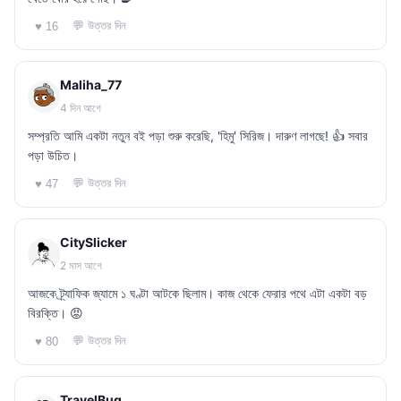
💬 উত্তর দিন
♥ 16
Maliha_77
4 দিন আগে
সম্প্রতি আমি একটা নতুন বই পড়া শুরু করেছি, 'হিমু' সিরিজ। দারুণ লাগছে! 👍 সবার
পড়া উচিত।
💬 উত্তর দিন
♥ 47
CitySlicker
2 মাস আগে
আজকে ট্র্যাফিক জ্যামে ১ ঘণ্টা আটকে ছিলাম। কাজ থেকে ফেরার পথে এটা একটা বড়
বিরক্তি। 😡
💬 উত্তর দিন
♥ 80
TravelBug