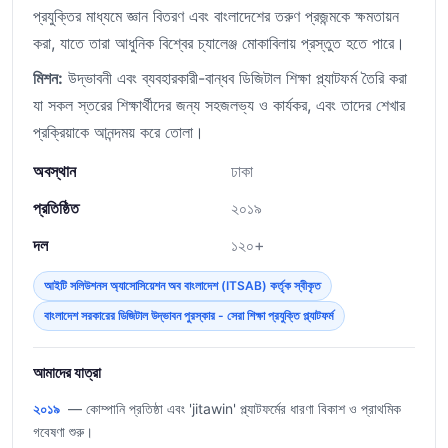
প্রযুক্তির মাধ্যমে জ্ঞান বিতরণ এবং বাংলাদেশের তরুণ প্রজন্মকে ক্ষমতায়ন
করা, যাতে তারা আধুনিক বিশ্বের চ্যালেঞ্জ মোকাবিলায় প্রস্তুত হতে পারে।
মিশন:
উদ্ভাবনী এবং ব্যবহারকারী-বান্ধব ডিজিটাল শিক্ষা প্ল্যাটফর্ম তৈরি করা
যা সকল স্তরের শিক্ষার্থীদের জন্য সহজলভ্য ও কার্যকর, এবং তাদের শেখার
প্রক্রিয়াকে আনন্দময় করে তোলা।
অবস্থান
ঢাকা
প্রতিষ্ঠিত
২০১৯
দল
১২০+
আইটি সলিউশনস অ্যাসোসিয়েশন অব বাংলাদেশ (ITSAB) কর্তৃক স্বীকৃত
বাংলাদেশ সরকারের ডিজিটাল উদ্ভাবন পুরস্কার - সেরা শিক্ষা প্রযুক্তি প্ল্যাটফর্ম
আমাদের যাত্রা
২০১৯
— কোম্পানি প্রতিষ্ঠা এবং 'jitawin' প্ল্যাটফর্মের ধারণা বিকাশ ও প্রাথমিক
গবেষণা শুরু।