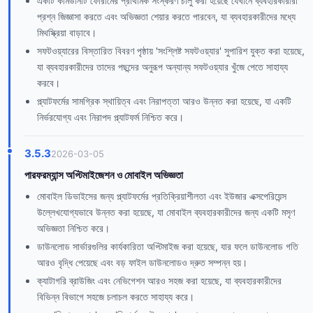
একটি কমিউনিটি ফোরামের প্রাথমিক সংস্করণ চালু করা হয়েছে যেখানে ব্যবহারকারীরা
প্রশ্ন জিজ্ঞাসা করতে এবং অভিজ্ঞতা শেয়ার করতে পারবেন, যা ব্যবহারকারীদের মধ্যে
মিথস্ক্রিয়া বাড়াবে।
সফটওয়্যারের বিস্তারিত বিবরণ পৃষ্ঠায় 'সংশ্লিষ্ট সফটওয়্যার' সুপারিশ যুক্ত করা হয়েছে,
যা ব্যবহারকারীদের তাদের পছন্দের অনুরূপ অন্যান্য সফটওয়্যার খুঁজে পেতে সাহায্য
করবে।
প্ল্যাটফর্মের সামগ্রিক স্থায়িত্ব এবং নিরাপত্তা আরও উন্নত করা হয়েছে, যা একটি
নির্ভরযোগ্য এবং নিরাপদ প্ল্যাটফর্ম নিশ্চিত করে।
3.5.3
2026-03-05
পারফরম্যান্স অপ্টিমাইজেশন ও মোবাইল অভিজ্ঞতা
মোবাইল ডিভাইসের জন্য প্ল্যাটফর্মের প্রতিক্রিয়াশীলতা এবং ইউজার এক্সপেরিয়েন্স
উল্লেখযোগ্যভাবে উন্নত করা হয়েছে, যা মোবাইল ব্যবহারকারীদের জন্য একটি মসৃণ
অভিজ্ঞতা নিশ্চিত করে।
ডাউনলোড সার্ভারগুলির কার্যকারিতা অপ্টিমাইজ করা হয়েছে, যার ফলে ডাউনলোড গতি
আরও বৃদ্ধি পেয়েছে এবং বড় ফাইল ডাউনলোডও দ্রুত সম্পন্ন হয়।
ক্যাটাগরি ব্রাউজিং এবং নেভিগেশন আরও সহজ করা হয়েছে, যা ব্যবহারকারীদের
বিভিন্ন বিভাগে সহজে চলাচল করতে সাহায্য করে।