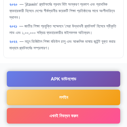
২০২০
— 'jitawin' প্ল্যাটফর্মের প্রথম বিটা সংস্করণ প্রকাশ এবং প্রাথমিক
ব্যবহারকারী হিসেবে দেশের শীর্ষস্থানীয় কয়েকটি শিক্ষা প্রতিষ্ঠানের সাথে অংশীদারিত্ব
স্থাপন।
২০২১
— জাতীয় শিক্ষা প্রযুক্তি সম্মেলনে 'সেরা উদ্ভাবনী প্ল্যাটফর্ম' হিসেবে স্বীকৃতি
লাভ এবং ১,০০,০০০ সক্রিয় ব্যবহারকারীর মাইলফলক অতিক্রম।
২০২২
— নতুন ডিজিটাল শিক্ষা মডিউল চালু এবং আঞ্চলিক ভাষায় কন্টেন্ট যুক্ত করার
মাধ্যমে প্ল্যাটফর্মের সম্প্রসারণ।
APK ডাউনলোড
লগইন
এখনই নিবন্ধন করুন