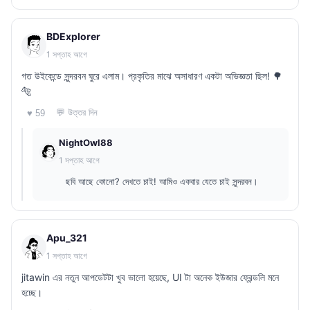
BDExplorer
1 সপ্তাহ আগে
গত উইকেন্ডে সুন্দরবন ঘুরে এলাম। প্রকৃতির মাঝে অসাধারণ একটা অভিজ্ঞতা ছিল! 🌳
🐅
💬 উত্তর দিন
♥ 59
NightOwl88
1 সপ্তাহ আগে
ছবি আছে কোনো? দেখতে চাই! আমিও একবার যেতে চাই সুন্দরবন।
Apu_321
1 সপ্তাহ আগে
jitawin এর নতুন আপডেটটা খুব ভালো হয়েছে, UI টা অনেক ইউজার ফ্রেন্ডলি মনে
হচ্ছে।