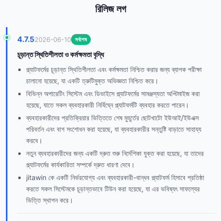
রিলিজ লগ
4.7.5
2026-06-10
সর্বশেষ
চূড়ান্ত স্থিতিশীলতা ও কর্মক্ষমতা বৃদ্ধি
প্ল্যাটফর্মের চূড়ান্ত স্থিতিশীলতা এবং কর্মক্ষমতা নিশ্চিত করার জন্য ব্যাপক পরীক্ষা
চালানো হয়েছে, যা একটি ত্রুটিমুক্ত অভিজ্ঞতা নিশ্চিত করে।
বিভিন্ন অপারেটিং সিস্টেম এবং ডিভাইসে প্ল্যাটফর্মের সামঞ্জস্যতা অপ্টিমাইজ করা
হয়েছে, যাতে সকল ব্যবহারকারী নির্বিঘ্নে প্ল্যাটফর্মটি ব্যবহার করতে পারেন।
ব্যবহারকারীদের প্রতিক্রিয়ার ভিত্তিতে শেষ মুহূর্তের ছোটখাটো ইউআই/ইউএক্স
পরিবর্তন এবং বাগ সংশোধন করা হয়েছে, যা ব্যবহারকারীর সন্তুষ্টি বাড়াতে সাহায্য
করবে।
নতুন ব্যবহারকারীদের জন্য একটি দ্রুত শুরু নির্দেশিকা যুক্ত করা হয়েছে, যা তাদের
প্ল্যাটফর্মের কার্যকারিতা সম্পর্কে দ্রুত ধারণা দেবে।
jitawin কে একটি নির্ভরযোগ্য এবং ব্যবহারকারী-বান্ধব প্ল্যাটফর্ম হিসাবে প্রতিষ্ঠা
করতে সকল সিস্টেমকে চূড়ান্তভাবে টিউন করা হয়েছে, যা এর ভবিষ্যৎ সাফল্যের
ভিত্তি স্থাপন করে।