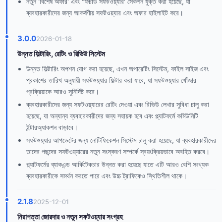
নতুন 'বিশেষ অফার' এবং 'ফিচার্ড সফটওয়্যার' সেকশন যুক্ত করা হয়েছে, যা
ব্যবহারকারীদের জন্য আকর্ষণীয় সফটওয়্যার এবং অফার হাইলাইট করে।
3.0.0
2026-01-18
উন্নত ফিল্টারিং, রেটিং ও রিভিউ সিস্টেম
উন্নত ফিল্টারিং অপশন যোগ করা হয়েছে, এখন অপারেটিং সিস্টেম, ফাইল সাইজ এবং
প্রকাশের তারিখ অনুযায়ী সফটওয়্যার ফিল্টার করা যাবে, যা সফটওয়্যার খোঁজার
প্রক্রিয়াকে আরও সুনির্দিষ্ট করে।
ব্যবহারকারীদের জন্য সফটওয়্যারের রেটিং দেওয়া এবং রিভিউ লেখার সুবিধা চালু করা
হয়েছে, যা অন্যান্য ব্যবহারকারীদের জন্য সহায়ক হবে এবং প্ল্যাটফর্মে কমিউনিটি
ইন্টারঅ্যাকশন বাড়াবে।
সফটওয়্যার আপডেটের জন্য নোটিফিকেশন সিস্টেম চালু করা হয়েছে, যা ব্যবহারকারীদের
তাদের পছন্দের সফটওয়্যারের নতুন সংস্করণ সম্পর্কে স্বয়ংক্রিয়ভাবে অবহিত করবে।
প্ল্যাটফর্মের ব্যাকএন্ড আর্কিটেকচার উন্নত করা হয়েছে যাতে এটি আরও বেশি সংখ্যক
ব্যবহারকারীকে সমর্থন করতে পারে এবং উচ্চ ট্রাফিকেও স্থিতিশীল থাকে।
2.1.8
2025-12-01
নিরাপত্তা জোরদার ও নতুন সফটওয়্যার সংগ্রহ