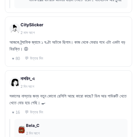
CitySlicker
2 মাস আগে
আজকে ট্র্যাফিক জ্যামে ১ ঘণ্টা আটকে ছিলাম। কাজ থেকে ফেরার পথে এটা একটা বড়
বিরক্তি। 😡
💬 উত্তর দিন
♥ 80
নাসরিন_এ
2 দিন আগে
সকালের নাস্তার জন্য নতুন কোনো রেসিপি আছে কারো কাছে? ডিম আর পাউরুটি খেতে
খেতে বোর হয়ে গেছি। 🍳
💬 উত্তর দিন
♥ 16
Bela_C
2 দিন আগে