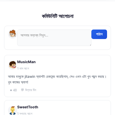
কমিউনিটি আলোচনা
পাঠান
MusicMan
1 মাস আগে
আমার বন্ধুকে jitawin অ্যাপটা রেকমেন্ড করেছিলাম, সেও এখন এটা খুব পছন্দ করছে।
খুব কাজের অ্যাপ!
💬 উত্তর দিন
♥ 48
SweetTooth
1 সপ্তাহ আগে