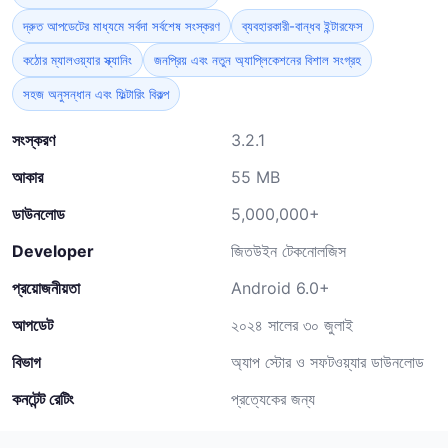
দ্রুত আপডেটের মাধ্যমে সর্বদা সর্বশেষ সংস্করণ
ব্যবহারকারী-বান্ধব ইন্টারফেস
কঠোর ম্যালওয়্যার স্ক্যানিং
জনপ্রিয় এবং নতুন অ্যাপ্লিকেশনের বিশাল সংগ্রহ
সহজ অনুসন্ধান এবং ফিল্টারিং বিকল্প
সংস্করণ
3.2.1
আকার
55 MB
ডাউনলোড
5,000,000+
Developer
জিতউইন টেকনোলজিস
প্রয়োজনীয়তা
Android 6.0+
আপডেট
২০২৪ সালের ৩০ জুলাই
বিভাগ
অ্যাপ স্টোর ও সফটওয়্যার ডাউনলোড
কনটেন্ট রেটিং
প্রত্যেকের জন্য