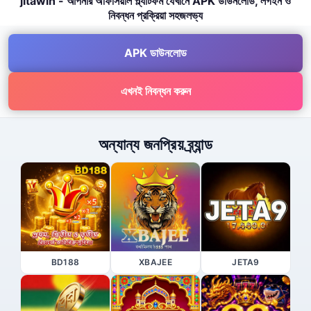
jitawin - আপনার অফিসিয়াল প্ল্যাটফর্ম যেখানে APK ডাউনলোড, লগইন ও
নিবন্ধন প্রক্রিয়া সহজলভ্য
APK ডাউনলোড
এখনই নিবন্ধন করুন
অন্যান্য জনপ্রিয় ব্র্যান্ড
BD188
XBAJEE
JETA9