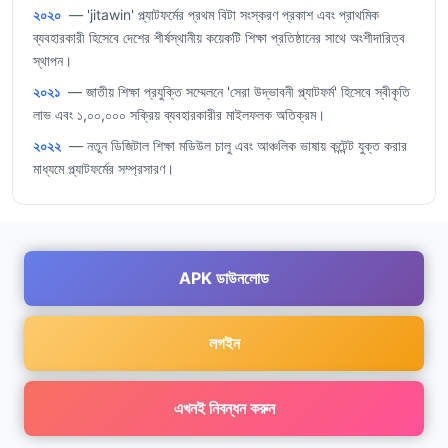
২০২০
— 'jitawin' প্ল্যাটফর্মের প্রথম বিটা সংস্করণ প্রকাশ এবং প্রাথমিক
ব্যবহারকারী হিসেবে দেশের শীর্ষস্থানীয় কয়েকটি শিক্ষা প্রতিষ্ঠানের সাথে অংশীদারিত্ব
স্থাপন।
২০২১
— জাতীয় শিক্ষা প্রযুক্তি সম্মেলনে 'সেরা উদ্ভাবনী প্ল্যাটফর্ম' হিসেবে স্বীকৃতি
লাভ এবং ১,০০,০০০ সক্রিয় ব্যবহারকারীর মাইলফলক অতিক্রম।
২০২২
— নতুন ডিজিটাল শিক্ষা মডিউল চালু এবং আঞ্চলিক ভাষায় কন্টেন্ট যুক্ত করার
মাধ্যমে প্ল্যাটফর্মের সম্প্রসারণ।
APK ডাউনলোড
লগইন
এখনই নিবন্ধন করুন