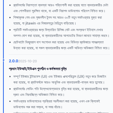
প্ল্যাটফর্মের নিরাপত্তা ব্যবস্থা আরও শক্তিশালী করা হয়েছে যাতে ব্যবহারকারীর ডেটা
এবং গোপনীয়তা সুরক্ষিত থাকে, যা একটি নিরাপদ ডাউনলোড পরিবেশ নিশ্চিত করে।
শিক্ষামূলক গেম এবং সৃজনশীল টুলস সহ আরও ৩০টি নতুন সফটওয়্যার যুক্ত করা
হয়েছে, যা jitawin এর বিষয়বস্তুর বৈচিত্র্য বাড়িয়েছে।
প্রতিটি সফটওয়্যারের জন্য বিস্তারিত রিলিজ নোট এবং সংস্করণ ইতিহাস দেখার
অপশন যোগ করা হয়েছে, যা ব্যবহারকারীদের আপডেটের বিবরণ জানতে সাহায্য করবে।
ছোটখাটো ভিজ্যুয়াল বাগ সংশোধন করা হয়েছে এবং বিভিন্ন ব্রাউজারে সামঞ্জস্যতা
উন্নত করা হয়েছে, যা সকল ব্যবহারকারীর জন্য একটি অভিন্ন অভিজ্ঞতা নিশ্চিত করে।
2.0.0
2025-10-20
প্রধান ইউআই/ইউএক্স পুনর্গঠন ও কর্মক্ষমতা বৃদ্ধি
সম্পূর্ণ ইউজার ইন্টারফেস (UI) এবং ইউজার এক্সপেরিয়েন্স (UX) নতুন করে ডিজাইন
করা হয়েছে, যা প্ল্যাটফর্মকে আরও আধুনিক এবং ব্যবহারকারী-বান্ধব করে তুলেছে।
প্ল্যাটফর্মের লোডিং গতি উল্লেখযোগ্যভাবে বৃদ্ধি করা হয়েছে, যা ব্যবহারকারীদের জন্য
দ্রুত এবং নিরবচ্ছিন্ন অভিজ্ঞতা নিশ্চিত করে।
সফটওয়্যার ডাউনলোডের প্রক্রিয়া সরলীকরণ করা হয়েছে, এখন এক ক্লিকেই
ডাউনলোড শুরু করা সম্ভব, যা সময় বাঁচায়।