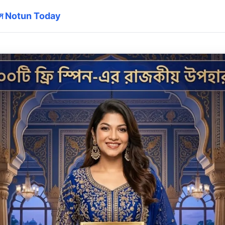
নাস Notun Today