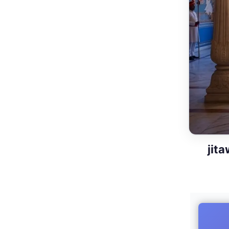
jitaw