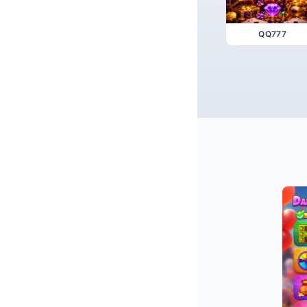
QQ777