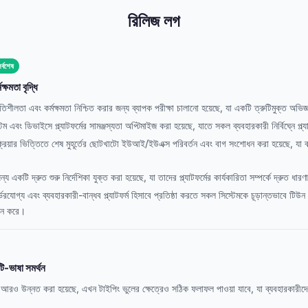
রিলিজ লগ
র্বশেষ
ক্ষমতা বৃদ্ধি
 স্থিতিশীলতা এবং কর্মক্ষমতা নিশ্চিত করার জন্য ব্যাপক পরীক্ষা চালানো হয়েছে, যা একটি ত্রুটিমুক্ত অভি
েম এবং ডিভাইসে প্ল্যাটফর্মের সামঞ্জস্যতা অপ্টিমাইজ করা হয়েছে, যাতে সকল ব্যবহারকারী নির্বিঘ্নে প্ল
্রিয়ার ভিত্তিতে শেষ মুহূর্তের ছোটখাটো ইউআই/ইউএক্স পরিবর্তন এবং বাগ সংশোধন করা হয়েছে, যা ব্যব
য একটি দ্রুত শুরু নির্দেশিকা যুক্ত করা হয়েছে, যা তাদের প্ল্যাটফর্মের কার্যকারিতা সম্পর্কে দ্রুত ধার
রযোগ্য এবং ব্যবহারকারী-বান্ধব প্ল্যাটফর্ম হিসাবে প্রতিষ্ঠা করতে সকল সিস্টেমকে চূড়ান্তভাবে টিউন
াপন করে।
টি-ভাষা সমর্থন
 আরও উন্নত করা হয়েছে, এখন টাইপিং ভুলের ক্ষেত্রেও সঠিক ফলাফল পাওয়া যাবে, যা ব্যবহারকারী