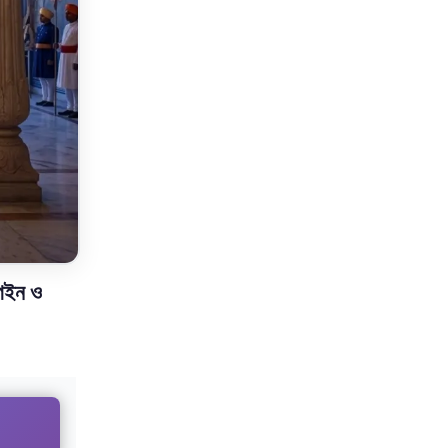
লগইন ও