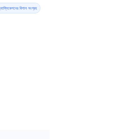
্যাপ্লিকেশনের বিশাল সংগ্রহ