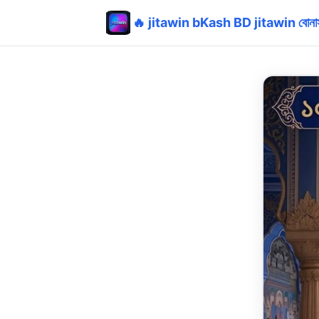
🔥 jitawin bKash BD jitawin বো