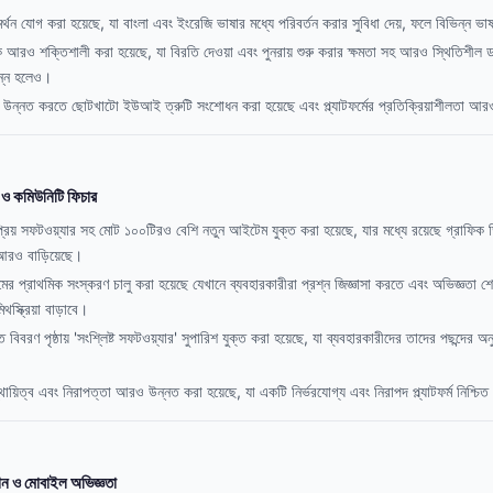
সমর্থন যোগ করা হয়েছে, যা বাংলা এবং ইংরেজি ভাষার মধ্যে পরিবর্তন করার সুবিধা দেয়, ফলে বিভিন্ন ভা
আরও শক্তিশালী করা হয়েছে, যা বিরতি দেওয়া এবং পুনরায় শুরু করার ক্ষমতা সহ আরও স্থিতিশীল
িন্ন হলেও।
া উন্নত করতে ছোটখাটো ইউআই ত্রুটি সংশোধন করা হয়েছে এবং প্ল্যাটফর্মের প্রতিক্রিয়াশীলতা আ
রণ ও কমিউনিটি ফিচার
্রিয় সফটওয়্যার সহ মোট ১০০টিরও বেশি নতুন আইটেম যুক্ত করা হয়েছে, যার মধ্যে রয়েছে গ্রাফিক
কে আরও বাড়িয়েছে।
র প্রাথমিক সংস্করণ চালু করা হয়েছে যেখানে ব্যবহারকারীরা প্রশ্ন জিজ্ঞাসা করতে এবং অভিজ্ঞতা শে
থস্ক্রিয়া বাড়াবে।
 বিবরণ পৃষ্ঠায় 'সংশ্লিষ্ট সফটওয়্যার' সুপারিশ যুক্ত করা হয়েছে, যা ব্যবহারকারীদের তাদের পছন্দের অন
 স্থায়িত্ব এবং নিরাপত্তা আরও উন্নত করা হয়েছে, যা একটি নির্ভরযোগ্য এবং নিরাপদ প্ল্যাটফর্ম নিশ্চি
েশন ও মোবাইল অভিজ্ঞতা