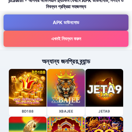
jitawin - আপনার অফিসিয়াল প্ল্যাটফর্ম যেখানে APK ডাউনলোড, লগইন ও
নিবন্ধন প্রক্রিয়া সহজলভ্য
APK ডাউনলোড
এখনই নিবন্ধন করুন
অন্যান্য জনপ্রিয় ব্র্যান্ড
BD188
XBAJEE
JETA9