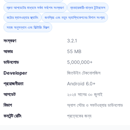
দ্রুত আপডেটের মাধ্যমে সর্বদা সর্বশেষ সংস্করণ
ব্যবহারকারী-বান্ধব ইন্টারফেস
কঠোর ম্যালওয়্যার স্ক্যানিং
জনপ্রিয় এবং নতুন অ্যাপ্লিকেশনের বিশাল সংগ্রহ
সহজ অনুসন্ধান এবং ফিল্টারিং বিকল্প
সংস্করণ
3.2.1
আকার
55 MB
ডাউনলোড
5,000,000+
Developer
জিতউইন টেকনোলজিস
প্রয়োজনীয়তা
Android 6.0+
আপডেট
২০২৪ সালের ৩০ জুলাই
বিভাগ
অ্যাপ স্টোর ও সফটওয়্যার ডাউনলোড
কনটেন্ট রেটিং
প্রত্যেকের জন্য