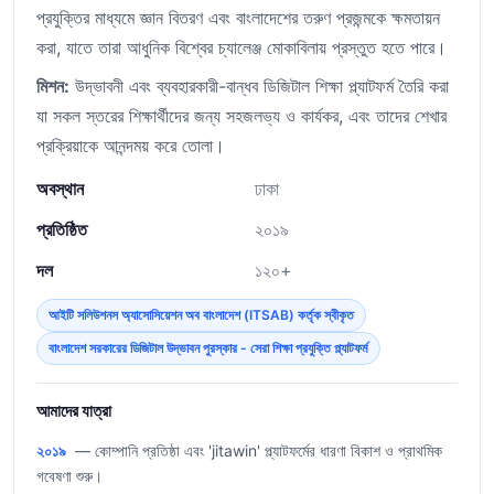
প্রযুক্তির মাধ্যমে জ্ঞান বিতরণ এবং বাংলাদেশের তরুণ প্রজন্মকে ক্ষমতায়ন
করা, যাতে তারা আধুনিক বিশ্বের চ্যালেঞ্জ মোকাবিলায় প্রস্তুত হতে পারে।
মিশন:
উদ্ভাবনী এবং ব্যবহারকারী-বান্ধব ডিজিটাল শিক্ষা প্ল্যাটফর্ম তৈরি করা
যা সকল স্তরের শিক্ষার্থীদের জন্য সহজলভ্য ও কার্যকর, এবং তাদের শেখার
প্রক্রিয়াকে আনন্দময় করে তোলা।
অবস্থান
ঢাকা
প্রতিষ্ঠিত
২০১৯
দল
১২০+
আইটি সলিউশনস অ্যাসোসিয়েশন অব বাংলাদেশ (ITSAB) কর্তৃক স্বীকৃত
বাংলাদেশ সরকারের ডিজিটাল উদ্ভাবন পুরস্কার - সেরা শিক্ষা প্রযুক্তি প্ল্যাটফর্ম
আমাদের যাত্রা
২০১৯
— কোম্পানি প্রতিষ্ঠা এবং 'jitawin' প্ল্যাটফর্মের ধারণা বিকাশ ও প্রাথমিক
গবেষণা শুরু।