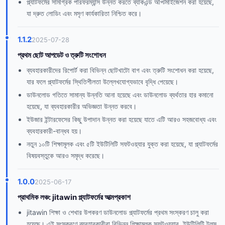
প্ল্যাটফর্মের সামগ্রিক পারফরম্যান্স উন্নত করতে ব্যাকএন্ড অপ্টিমাইজেশন করা হয়েছে,
যা দ্রুত লোডিং এবং মসৃণ কার্যকারিতা নিশ্চিত করে।
1.1.2
2025-07-28
প্রথম ছোট আপডেট ও ত্রুটি সংশোধন
ব্যবহারকারীদের রিপোর্ট করা বিভিন্ন ছোটখাটো বাগ এবং ত্রুটি সংশোধন করা হয়েছে,
যার ফলে প্ল্যাটফর্মের স্থিতিশীলতা উল্লেখযোগ্যভাবে বৃদ্ধি পেয়েছে।
ডাউনলোড গতিতে সামান্য উন্নতি আনা হয়েছে এবং ডাউনলোড ব্যর্থতার হার কমানো
হয়েছে, যা ব্যবহারকারীর অভিজ্ঞতা উন্নত করবে।
ইউজার ইন্টারফেসের কিছু উপাদান উন্নত করা হয়েছে যাতে এটি আরও সহজবোধ্য এবং
ব্যবহারকারী-বান্ধব হয়।
নতুন ১০টি শিক্ষামূলক এবং ৫টি ইউটিলিটি সফটওয়্যার যুক্ত করা হয়েছে, যা প্ল্যাটফর্মের
বিষয়বস্তুকে আরও সমৃদ্ধ করেছে।
1.0.0
2025-06-17
প্রাথমিক লঞ্চ: jitawin প্ল্যাটফর্মের আত্মপ্রকাশ
jitawin শিক্ষা ও শেখার উপকরণ ডাউনলোড প্ল্যাটফর্মের প্রথম সংস্করণ চালু করা
হয়েছে। এই সংস্করণে ব্যবহারকারীরা বিভিন্ন শিক্ষামূলক সফটওয়্যার, ইউটিলিটি টুলস