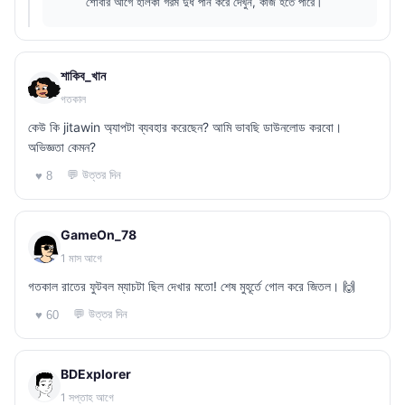
শোবার আগে হালকা গরম দুধ পান করে দেখুন, কাজ হতে পারে।
শাকিব_খান
গতকাল
কেউ কি jitawin অ্যাপটা ব্যবহার করেছেন? আমি ভাবছি ডাউনলোড করবো।
অভিজ্ঞতা কেমন?
💬 উত্তর দিন
♥ 8
GameOn_78
1 মাস আগে
গতকাল রাতের ফুটবল ম্যাচটা ছিল দেখার মতো! শেষ মুহূর্তে গোল করে জিতল। 🙌
💬 উত্তর দিন
♥ 60
BDExplorer
1 সপ্তাহ আগে