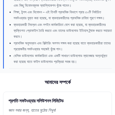
এবং কিছু বিনোদনমূলক অ্যাপ্লিকেশন খুঁজে পাবেন।
শিক্ষা, টুলস এবং বিনোদন – এই তিনটি প্রাথমিক বিভাগে প্রায় ৫০টি নির্বাচিত
সফটওয়্যার যুক্ত করা হয়েছে, যা ব্যবহারকারীদের প্রাথমিক চাহিদা পূরণে সক্ষম।
ব্যবহারকারী নিবন্ধন এবং লগইন কার্যকারিতা যোগ করা হয়েছে, যা ব্যবহারকারীদের
ব্যক্তিগত প্রোফাইল তৈরি করতে এবং তাদের ডাউনলোড ইতিহাস ট্র্যাক করতে সহায়তা
করবে।
প্রাথমিক অনুসন্ধান এবং ফিল্টারিং অপশন সক্ষম করা হয়েছে যাতে ব্যবহারকারীরা তাদের
প্রয়োজনীয় সফটওয়্যার সহজেই খুঁজে পান।
বেসিক ডাউনলোড কার্যকারিতা এবং একটি সাধারণ ডাউনলোড ম্যানেজার অন্তর্ভুক্ত
করা হয়েছে যাতে ফাইল ডাউনলোড প্রক্রিয়া সহজ হয়।
আমাদের সম্পর্কে
প্রগতি সফটওয়্যার সলিউশনস লিমিটেড
জ্ঞান সবার জন্য, হাতের মুঠোয় শিখুন!