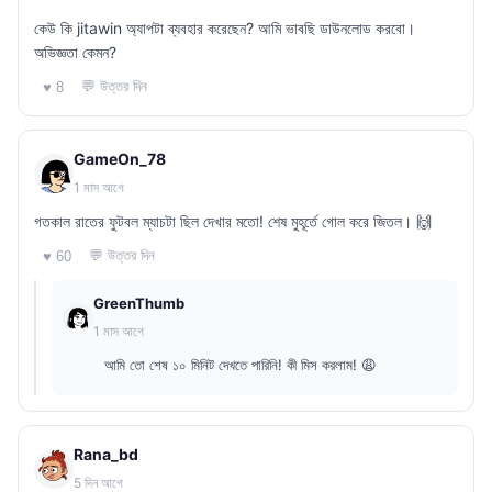
কেউ কি jitawin অ্যাপটা ব্যবহার করেছেন? আমি ভাবছি ডাউনলোড করবো।
অভিজ্ঞতা কেমন?
💬 উত্তর দিন
♥ 8
GameOn_78
1 মাস আগে
গতকাল রাতের ফুটবল ম্যাচটা ছিল দেখার মতো! শেষ মুহূর্তে গোল করে জিতল। 🙌
💬 উত্তর দিন
♥ 60
GreenThumb
1 মাস আগে
আমি তো শেষ ১০ মিনিট দেখতে পারিনি! কী মিস করলাম! 😩
Rana_bd
5 দিন আগে