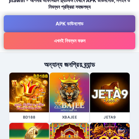
jitawin - আপনার অফিসিয়াল প্ল্যাটফর্ম যেখানে APK ডাউনলোড, লগইন ও
নিবন্ধন প্রক্রিয়া সহজলভ্য
APK ডাউনলোড
এখনই নিবন্ধন করুন
অন্যান্য জনপ্রিয় ব্র্যান্ড
BD188
XBAJEE
JETA9