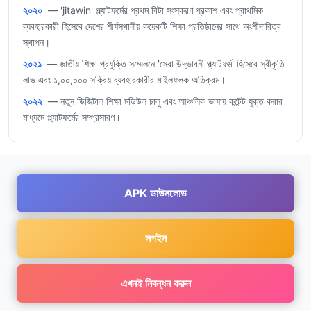
২০২০
— 'jitawin' প্ল্যাটফর্মের প্রথম বিটা সংস্করণ প্রকাশ এবং প্রাথমিক
ব্যবহারকারী হিসেবে দেশের শীর্ষস্থানীয় কয়েকটি শিক্ষা প্রতিষ্ঠানের সাথে অংশীদারিত্ব
স্থাপন।
২০২১
— জাতীয় শিক্ষা প্রযুক্তি সম্মেলনে 'সেরা উদ্ভাবনী প্ল্যাটফর্ম' হিসেবে স্বীকৃতি
লাভ এবং ১,০০,০০০ সক্রিয় ব্যবহারকারীর মাইলফলক অতিক্রম।
২০২২
— নতুন ডিজিটাল শিক্ষা মডিউল চালু এবং আঞ্চলিক ভাষায় কন্টেন্ট যুক্ত করার
মাধ্যমে প্ল্যাটফর্মের সম্প্রসারণ।
APK ডাউনলোড
লগইন
এখনই নিবন্ধন করুন