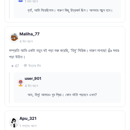
1 মাস আগে
হ্যাঁ, আমি গিয়েছিলাম। দারুণ কিছু চিত্রকর্ম ছিল। আপনার পছন্দ হবে।
Maliha_77
4 দিন আগে
সম্প্রতি আমি একটা নতুন বই পড়া শুরু করেছি, 'হিমু' সিরিজ। দারুণ লাগছে! 👍 সবার
পড়া উচিত।
💬 উত্তর দিন
♥ 47
user_901
4 দিন আগে
আহ, হিমু! আমারও খুব প্রিয়। কোন বইটা পড়ছেন এখন?
Apu_321
1 সপ্তাহ আগে