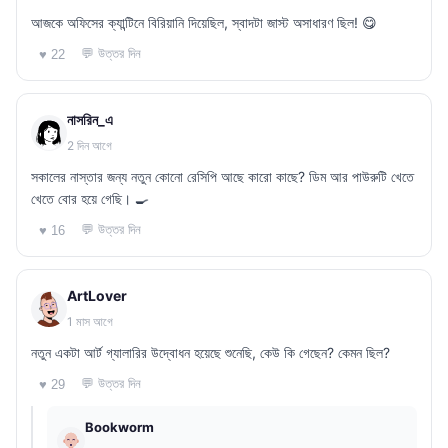
আজকে অফিসের ক্যান্টিনে বিরিয়ানি দিয়েছিল, স্বাদটা জাস্ট অসাধারণ ছিল! 😋
💬 উত্তর দিন
♥ 22
নাসরিন_এ
2 দিন আগে
সকালের নাস্তার জন্য নতুন কোনো রেসিপি আছে কারো কাছে? ডিম আর পাউরুটি খেতে
খেতে বোর হয়ে গেছি। 🍳
💬 উত্তর দিন
♥ 16
ArtLover
1 মাস আগে
নতুন একটা আর্ট গ্যালারির উদ্বোধন হয়েছে শুনেছি, কেউ কি গেছেন? কেমন ছিল?
💬 উত্তর দিন
♥ 29
Bookworm