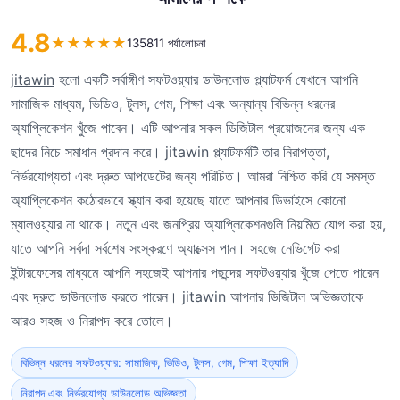
4.8
★
★
★
★
★
135811 পর্যালোচনা
jitawin
হলো একটি সর্বাঙ্গীণ সফটওয়্যার ডাউনলোড প্ল্যাটফর্ম যেখানে আপনি
সামাজিক মাধ্যম, ভিডিও, টুলস, গেম, শিক্ষা এবং অন্যান্য বিভিন্ন ধরনের
অ্যাপ্লিকেশন খুঁজে পাবেন। এটি আপনার সকল ডিজিটাল প্রয়োজনের জন্য এক
ছাদের নিচে সমাধান প্রদান করে। jitawin প্ল্যাটফর্মটি তার নিরাপত্তা,
নির্ভরযোগ্যতা এবং দ্রুত আপডেটের জন্য পরিচিত। আমরা নিশ্চিত করি যে সমস্ত
অ্যাপ্লিকেশন কঠোরভাবে স্ক্যান করা হয়েছে যাতে আপনার ডিভাইসে কোনো
ম্যালওয়্যার না থাকে। নতুন এবং জনপ্রিয় অ্যাপ্লিকেশনগুলি নিয়মিত যোগ করা হয়,
যাতে আপনি সর্বদা সর্বশেষ সংস্করণে অ্যাক্সেস পান। সহজে নেভিগেট করা
ইন্টারফেসের মাধ্যমে আপনি সহজেই আপনার পছন্দের সফটওয়্যার খুঁজে পেতে পারেন
এবং দ্রুত ডাউনলোড করতে পারেন। jitawin আপনার ডিজিটাল অভিজ্ঞতাকে
আরও সহজ ও নিরাপদ করে তোলে।
বিভিন্ন ধরনের সফটওয়্যার: সামাজিক, ভিডিও, টুলস, গেম, শিক্ষা ইত্যাদি
নিরাপদ এবং নির্ভরযোগ্য ডাউনলোড অভিজ্ঞতা