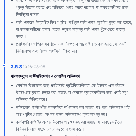
একটি কমিউনিটি ফোরামের প্রাথমিক সংস্করণ চালু করা হয়েছে যেখানে ব্যবহারকারীরা
প্রশ্ন জিজ্ঞাসা করতে এবং অভিজ্ঞতা শেয়ার করতে পারবেন, যা ব্যবহারকারীদের মধ্যে
মিথস্ক্রিয়া বাড়াবে।
সফটওয়্যারের বিস্তারিত বিবরণ পৃষ্ঠায় 'সংশ্লিষ্ট সফটওয়্যার' সুপারিশ যুক্ত করা হয়েছে,
যা ব্যবহারকারীদের তাদের পছন্দের অনুরূপ অন্যান্য সফটওয়্যার খুঁজে পেতে সাহায্য
করবে।
প্ল্যাটফর্মের সামগ্রিক স্থায়িত্ব এবং নিরাপত্তা আরও উন্নত করা হয়েছে, যা একটি
নির্ভরযোগ্য এবং নিরাপদ প্ল্যাটফর্ম নিশ্চিত করে।
3.5.3
2026-03-05
পারফরম্যান্স অপ্টিমাইজেশন ও মোবাইল অভিজ্ঞতা
মোবাইল ডিভাইসের জন্য প্ল্যাটফর্মের প্রতিক্রিয়াশীলতা এবং ইউজার এক্সপেরিয়েন্স
উল্লেখযোগ্যভাবে উন্নত করা হয়েছে, যা মোবাইল ব্যবহারকারীদের জন্য একটি মসৃণ
অভিজ্ঞতা নিশ্চিত করে।
ডাউনলোড সার্ভারগুলির কার্যকারিতা অপ্টিমাইজ করা হয়েছে, যার ফলে ডাউনলোড গতি
আরও বৃদ্ধি পেয়েছে এবং বড় ফাইল ডাউনলোডও দ্রুত সম্পন্ন হয়।
ক্যাটাগরি ব্রাউজিং এবং নেভিগেশন আরও সহজ করা হয়েছে, যা ব্যবহারকারীদের
বিভিন্ন বিভাগে সহজে চলাচল করতে সাহায্য করে।