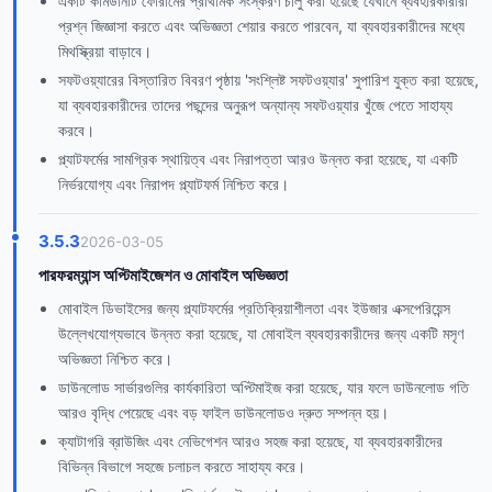
একটি কমিউনিটি ফোরামের প্রাথমিক সংস্করণ চালু করা হয়েছে যেখানে ব্যবহারকারীরা
প্রশ্ন জিজ্ঞাসা করতে এবং অভিজ্ঞতা শেয়ার করতে পারবেন, যা ব্যবহারকারীদের মধ্যে
মিথস্ক্রিয়া বাড়াবে।
সফটওয়্যারের বিস্তারিত বিবরণ পৃষ্ঠায় 'সংশ্লিষ্ট সফটওয়্যার' সুপারিশ যুক্ত করা হয়েছে,
যা ব্যবহারকারীদের তাদের পছন্দের অনুরূপ অন্যান্য সফটওয়্যার খুঁজে পেতে সাহায্য
করবে।
প্ল্যাটফর্মের সামগ্রিক স্থায়িত্ব এবং নিরাপত্তা আরও উন্নত করা হয়েছে, যা একটি
নির্ভরযোগ্য এবং নিরাপদ প্ল্যাটফর্ম নিশ্চিত করে।
3.5.3
2026-03-05
পারফরম্যান্স অপ্টিমাইজেশন ও মোবাইল অভিজ্ঞতা
মোবাইল ডিভাইসের জন্য প্ল্যাটফর্মের প্রতিক্রিয়াশীলতা এবং ইউজার এক্সপেরিয়েন্স
উল্লেখযোগ্যভাবে উন্নত করা হয়েছে, যা মোবাইল ব্যবহারকারীদের জন্য একটি মসৃণ
অভিজ্ঞতা নিশ্চিত করে।
ডাউনলোড সার্ভারগুলির কার্যকারিতা অপ্টিমাইজ করা হয়েছে, যার ফলে ডাউনলোড গতি
আরও বৃদ্ধি পেয়েছে এবং বড় ফাইল ডাউনলোডও দ্রুত সম্পন্ন হয়।
ক্যাটাগরি ব্রাউজিং এবং নেভিগেশন আরও সহজ করা হয়েছে, যা ব্যবহারকারীদের
বিভিন্ন বিভাগে সহজে চলাচল করতে সাহায্য করে।