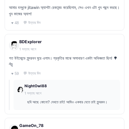
আমার বন্ধুকে jitawin অ্যাপটা রেকমেন্ড করেছিলাম, সেও এখন এটা খুব পছন্দ করছে।
খুব কাজের অ্যাপ!
💬 উত্তর দিন
♥ 48
BDExplorer
1 সপ্তাহ আগে
গত উইকেন্ডে সুন্দরবন ঘুরে এলাম। প্রকৃতির মাঝে অসাধারণ একটা অভিজ্ঞতা ছিল! 🌳
🐅
💬 উত্তর দিন
♥ 59
NightOwl88
1 সপ্তাহ আগে
ছবি আছে কোনো? দেখতে চাই! আমিও একবার যেতে চাই সুন্দরবন।
GameOn_78