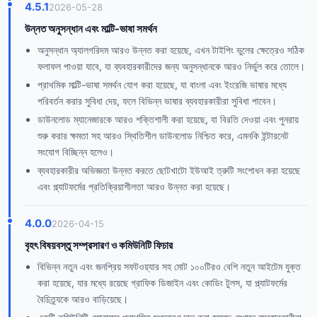
4.5.1
2026-05-28
উন্নত অনুসন্ধান এবং মাল্টি-ভাষা সমর্থন
অনুসন্ধান অ্যালগরিদম আরও উন্নত করা হয়েছে, এখন টাইপিং ভুলের ক্ষেত্রেও সঠিক
ফলাফল পাওয়া যাবে, যা ব্যবহারকারীদের জন্য অনুসন্ধানকে আরও নির্ভুল করে তোলে।
প্রাথমিক মাল্টি-ভাষা সমর্থন যোগ করা হয়েছে, যা বাংলা এবং ইংরেজি ভাষার মধ্যে
পরিবর্তন করার সুবিধা দেয়, ফলে বিভিন্ন ভাষার ব্যবহারকারীরা সুবিধা পাবেন।
ডাউনলোড ম্যানেজারকে আরও শক্তিশালী করা হয়েছে, যা বিরতি দেওয়া এবং পুনরায়
শুরু করার ক্ষমতা সহ আরও স্থিতিশীল ডাউনলোড নিশ্চিত করে, এমনকি ইন্টারনেট
সংযোগ বিচ্ছিন্ন হলেও।
ব্যবহারকারীর অভিজ্ঞতা উন্নত করতে ছোটখাটো ইউআই ত্রুটি সংশোধন করা হয়েছে
এবং প্ল্যাটফর্মের প্রতিক্রিয়াশীলতা আরও উন্নত করা হয়েছে।
4.0.0
2026-04-15
বৃহৎ বিষয়বস্তু সম্প্রসারণ ও কমিউনিটি ফিচার
বিভিন্ন নতুন এবং জনপ্রিয় সফটওয়্যার সহ মোট ১০০টিরও বেশি নতুন আইটেম যুক্ত
করা হয়েছে, যার মধ্যে রয়েছে গ্রাফিক ডিজাইন এবং কোডিং টুলস, যা প্ল্যাটফর্মের
বৈচিত্র্যকে আরও বাড়িয়েছে।