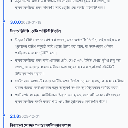
নতুন 'বিশেষ অফার' এবং 'ফিচার্ড সফটওয়্যার' সেকশন যুক্ত করা হয়েছে, যা
ব্যবহারকারীদের জন্য আকর্ষণীয় সফটওয়্যার এবং অফার হাইলাইট করে।
3.0.0
2026-01-18
উন্নত ফিল্টারিং, রেটিং ও রিভিউ সিস্টেম
উন্নত ফিল্টারিং অপশন যোগ করা হয়েছে, এখন অপারেটিং সিস্টেম, ফাইল সাইজ এবং
প্রকাশের তারিখ অনুযায়ী সফটওয়্যার ফিল্টার করা যাবে, যা সফটওয়্যার খোঁজার
প্রক্রিয়াকে আরও সুনির্দিষ্ট করে।
ব্যবহারকারীদের জন্য সফটওয়্যারের রেটিং দেওয়া এবং রিভিউ লেখার সুবিধা চালু করা
হয়েছে, যা অন্যান্য ব্যবহারকারীদের জন্য সহায়ক হবে এবং প্ল্যাটফর্মে কমিউনিটি
ইন্টারঅ্যাকশন বাড়াবে।
সফটওয়্যার আপডেটের জন্য নোটিফিকেশন সিস্টেম চালু করা হয়েছে, যা ব্যবহারকারীদের
তাদের পছন্দের সফটওয়্যারের নতুন সংস্করণ সম্পর্কে স্বয়ংক্রিয়ভাবে অবহিত করবে।
প্ল্যাটফর্মের ব্যাকএন্ড আর্কিটেকচার উন্নত করা হয়েছে যাতে এটি আরও বেশি সংখ্যক
ব্যবহারকারীকে সমর্থন করতে পারে এবং উচ্চ ট্রাফিকেও স্থিতিশীল থাকে।
2.1.8
2025-12-01
নিরাপত্তা জোরদার ও নতুন সফটওয়্যার সংগ্রহ