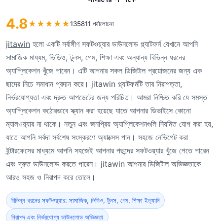
4.8
★
★
★
★
★
135811 পর্যালোচনা
jitawin
হলো একটি সর্বাঙ্গীণ সফটওয়্যার ডাউনলোড প্ল্যাটফর্ম যেখানে আপনি
সামাজিক মাধ্যম, ভিডিও, টুলস, গেম, শিক্ষা এবং অন্যান্য বিভিন্ন ধরনের
অ্যাপ্লিকেশন খুঁজে পাবেন। এটি আপনার সকল ডিজিটাল প্রয়োজনের জন্য এক
ছাদের নিচে সমাধান প্রদান করে। jitawin প্ল্যাটফর্মটি তার নিরাপত্তা,
নির্ভরযোগ্যতা এবং দ্রুত আপডেটের জন্য পরিচিত। আমরা নিশ্চিত করি যে সমস্ত
অ্যাপ্লিকেশন কঠোরভাবে স্ক্যান করা হয়েছে যাতে আপনার ডিভাইসে কোনো
ম্যালওয়্যার না থাকে। নতুন এবং জনপ্রিয় অ্যাপ্লিকেশনগুলি নিয়মিত যোগ করা হয়,
যাতে আপনি সর্বদা সর্বশেষ সংস্করণে অ্যাক্সেস পান। সহজে নেভিগেট করা
ইন্টারফেসের মাধ্যমে আপনি সহজেই আপনার পছন্দের সফটওয়্যার খুঁজে পেতে পারেন
এবং দ্রুত ডাউনলোড করতে পারেন। jitawin আপনার ডিজিটাল অভিজ্ঞতাকে
আরও সহজ ও নিরাপদ করে তোলে।
বিভিন্ন ধরনের সফটওয়্যার: সামাজিক, ভিডিও, টুলস, গেম, শিক্ষা ইত্যাদি
নিরাপদ এবং নির্ভরযোগ্য ডাউনলোড অভিজ্ঞতা