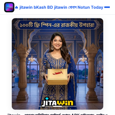
🔥 jitawin bKash BD jitawin বোনাস Notun Today