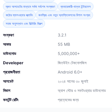
দ্রুত আপডেটের মাধ্যমে সর্বদা সর্বশেষ সংস্করণ
ব্যবহারকারী-বান্ধব ইন্টারফেস
কঠোর ম্যালওয়্যার স্ক্যানিং
জনপ্রিয় এবং নতুন অ্যাপ্লিকেশনের বিশাল সংগ্রহ
সহজ অনুসন্ধান এবং ফিল্টারিং বিকল্প
সংস্করণ
3.2.1
আকার
55 MB
ডাউনলোড
5,000,000+
Developer
জিতউইন টেকনোলজিস
প্রয়োজনীয়তা
Android 6.0+
আপডেট
২০২৪ সালের ৩০ জুলাই
বিভাগ
অ্যাপ স্টোর ও সফটওয়্যার ডাউনলোড
কনটেন্ট রেটিং
প্রত্যেকের জন্য