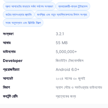
দ্রুত আপডেটের মাধ্যমে সর্বদা সর্বশেষ সংস্করণ
ব্যবহারকারী-বান্ধব ইন্টারফেস
কঠোর ম্যালওয়্যার স্ক্যানিং
জনপ্রিয় এবং নতুন অ্যাপ্লিকেশনের বিশাল সংগ্রহ
সহজ অনুসন্ধান এবং ফিল্টারিং বিকল্প
সংস্করণ
3.2.1
আকার
55 MB
ডাউনলোড
5,000,000+
Developer
জিতউইন টেকনোলজিস
প্রয়োজনীয়তা
Android 6.0+
আপডেট
২০২৪ সালের ৩০ জুলাই
বিভাগ
অ্যাপ স্টোর ও সফটওয়্যার ডাউনলোড
কনটেন্ট রেটিং
প্রত্যেকের জন্য