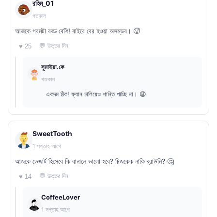
রহিম_01
গতকাল
আজকে গরমটা বড্ড বেশি! বাইরে বের হওয়া অসম্ভব। 🥵
💬 উত্তর দিন
♥ 25
সুমাইয়া.কে
গতকাল
একদম ঠিক! ফ্যান চালিয়েও শান্তি পাচ্ছি না। 😩
SweetTooth
1 সপ্তাহ আগে
আজকে ডেজার্ট হিসেবে কি বানালে ভালো হবে? চিজকেক নাকি ব্রাউনি? 🤔
💬 উত্তর দিন
♥ 14
CoffeeLover
1 সপ্তাহ আগে