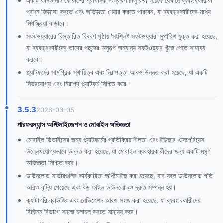
একটি কমিউনিটি ফোরামের প্রাথমিক সংস্করণ চালু করা হয়েছে যেখানে ব্যবহারকারীরা
প্রশ্ন জিজ্ঞাসা করতে এবং অভিজ্ঞতা শেয়ার করতে পারবেন, যা ব্যবহারকারীদের মধ্যে
মিথস্ক্রিয়া বাড়াবে।
সফটওয়্যারের বিস্তারিত বিবরণ পৃষ্ঠায় 'সংশ্লিষ্ট সফটওয়্যার' সুপারিশ যুক্ত করা হয়েছে,
যা ব্যবহারকারীদের তাদের পছন্দের অনুরূপ অন্যান্য সফটওয়্যার খুঁজে পেতে সাহায্য
করবে।
প্ল্যাটফর্মের সামগ্রিক স্থায়িত্ব এবং নিরাপত্তা আরও উন্নত করা হয়েছে, যা একটি
নির্ভরযোগ্য এবং নিরাপদ প্ল্যাটফর্ম নিশ্চিত করে।
3.5.3
2026-03-05
পারফরম্যান্স অপ্টিমাইজেশন ও মোবাইল অভিজ্ঞতা
মোবাইল ডিভাইসের জন্য প্ল্যাটফর্মের প্রতিক্রিয়াশীলতা এবং ইউজার এক্সপেরিয়েন্স
উল্লেখযোগ্যভাবে উন্নত করা হয়েছে, যা মোবাইল ব্যবহারকারীদের জন্য একটি মসৃণ
অভিজ্ঞতা নিশ্চিত করে।
ডাউনলোড সার্ভারগুলির কার্যকারিতা অপ্টিমাইজ করা হয়েছে, যার ফলে ডাউনলোড গতি
আরও বৃদ্ধি পেয়েছে এবং বড় ফাইল ডাউনলোডও দ্রুত সম্পন্ন হয়।
ক্যাটাগরি ব্রাউজিং এবং নেভিগেশন আরও সহজ করা হয়েছে, যা ব্যবহারকারীদের
বিভিন্ন বিভাগে সহজে চলাচল করতে সাহায্য করে।