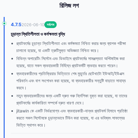
রিলিজ লগ
4.7.5
2026-06-10
সর্বশেষ
চূড়ান্ত স্থিতিশীলতা ও কর্মক্ষমতা বৃদ্ধি
প্ল্যাটফর্মের চূড়ান্ত স্থিতিশীলতা এবং কর্মক্ষমতা নিশ্চিত করার জন্য ব্যাপক পরীক্ষা
চালানো হয়েছে, যা একটি ত্রুটিমুক্ত অভিজ্ঞতা নিশ্চিত করে।
বিভিন্ন অপারেটিং সিস্টেম এবং ডিভাইসে প্ল্যাটফর্মের সামঞ্জস্যতা অপ্টিমাইজ করা
হয়েছে, যাতে সকল ব্যবহারকারী নির্বিঘ্নে প্ল্যাটফর্মটি ব্যবহার করতে পারেন।
ব্যবহারকারীদের প্রতিক্রিয়ার ভিত্তিতে শেষ মুহূর্তের ছোটখাটো ইউআই/ইউএক্স
পরিবর্তন এবং বাগ সংশোধন করা হয়েছে, যা ব্যবহারকারীর সন্তুষ্টি বাড়াতে সাহায্য
করবে।
নতুন ব্যবহারকারীদের জন্য একটি দ্রুত শুরু নির্দেশিকা যুক্ত করা হয়েছে, যা তাদের
প্ল্যাটফর্মের কার্যকারিতা সম্পর্কে দ্রুত ধারণা দেবে।
jitawin কে একটি নির্ভরযোগ্য এবং ব্যবহারকারী-বান্ধব প্ল্যাটফর্ম হিসাবে প্রতিষ্ঠা
করতে সকল সিস্টেমকে চূড়ান্তভাবে টিউন করা হয়েছে, যা এর ভবিষ্যৎ সাফল্যের
ভিত্তি স্থাপন করে।