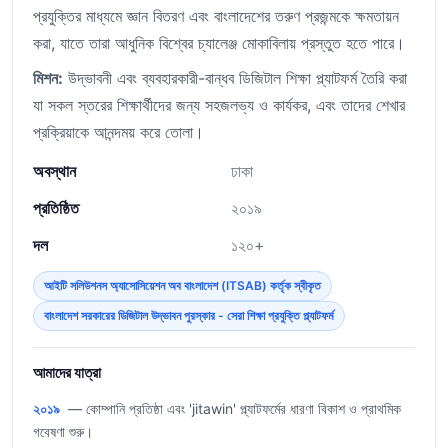
প্রযুক্তির মাধ্যমে জ্ঞান বিতরণ এবং বাংলাদেশের তরুণ প্রজন্মকে ক্ষমতায়ন
করা, যাতে তারা আধুনিক বিশ্বের চ্যালেঞ্জ মোকাবিলায় প্রস্তুত হতে পারে।
মিশন:
উদ্ভাবনী এবং ব্যবহারকারী-বান্ধব ডিজিটাল শিক্ষা প্ল্যাটফর্ম তৈরি করা
যা সকল স্তরের শিক্ষার্থীদের জন্য সহজলভ্য ও কার্যকর, এবং তাদের শেখার
প্রক্রিয়াকে আনন্দময় করে তোলা।
অবস্থান
ঢাকা
প্রতিষ্ঠিত
২০১৯
দল
১২০+
আইটি সলিউশনস অ্যাসোসিয়েশন অব বাংলাদেশ (ITSAB) কর্তৃক স্বীকৃত
বাংলাদেশ সরকারের ডিজিটাল উদ্ভাবন পুরস্কার - সেরা শিক্ষা প্রযুক্তি প্ল্যাটফর্ম
আমাদের যাত্রা
২০১৯
— কোম্পানি প্রতিষ্ঠা এবং 'jitawin' প্ল্যাটফর্মের ধারণা বিকাশ ও প্রাথমিক
গবেষণা শুরু।