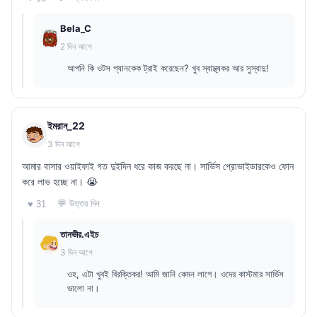
Bela_C
2 দিন আগে
আপনি কি ওটস প্যানকেক ট্রাই করেছেন? খুব স্বাস্থ্যকর আর সুস্বাদু!
ইমরান_22
3 দিন আগে
আমার বাসার ওয়াইফাই গত দুইদিন ধরে কাজ করছে না। সার্ভিস প্রোভাইডারকেও ফোন
করে লাভ হচ্ছে না। 😭
💬 উত্তর দিন
♥ 31
তানভীর.এইচ
3 দিন আগে
ওহ, এটা খুবই বিরক্তিকর! আমি জানি কেমন লাগে। ওদের কাস্টমার সার্ভিস
ভালো না।