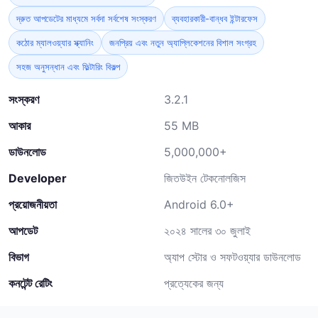
দ্রুত আপডেটের মাধ্যমে সর্বদা সর্বশেষ সংস্করণ
ব্যবহারকারী-বান্ধব ইন্টারফেস
কঠোর ম্যালওয়্যার স্ক্যানিং
জনপ্রিয় এবং নতুন অ্যাপ্লিকেশনের বিশাল সংগ্রহ
সহজ অনুসন্ধান এবং ফিল্টারিং বিকল্প
সংস্করণ
3.2.1
আকার
55 MB
ডাউনলোড
5,000,000+
Developer
জিতউইন টেকনোলজিস
প্রয়োজনীয়তা
Android 6.0+
আপডেট
২০২৪ সালের ৩০ জুলাই
বিভাগ
অ্যাপ স্টোর ও সফটওয়্যার ডাউনলোড
কনটেন্ট রেটিং
প্রত্যেকের জন্য