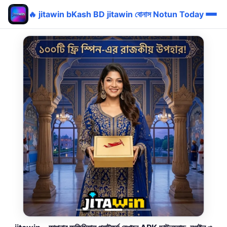
🔥 jitawin bKash BD jitawin বোনাস Notun Today