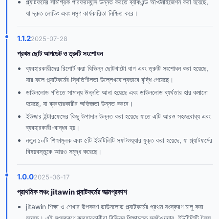
প্ল্যাটফর্মের সামগ্রিক পারফরম্যান্স উন্নত করতে ব্যাকএন্ড অপ্টিমাইজেশন করা হয়েছে,
যা দ্রুত লোডিং এবং মসৃণ কার্যকারিতা নিশ্চিত করে।
1.1.2
2025-07-28
প্রথম ছোট আপডেট ও ত্রুটি সংশোধন
ব্যবহারকারীদের রিপোর্ট করা বিভিন্ন ছোটখাটো বাগ এবং ত্রুটি সংশোধন করা হয়েছে,
যার ফলে প্ল্যাটফর্মের স্থিতিশীলতা উল্লেখযোগ্যভাবে বৃদ্ধি পেয়েছে।
ডাউনলোড গতিতে সামান্য উন্নতি আনা হয়েছে এবং ডাউনলোড ব্যর্থতার হার কমানো
হয়েছে, যা ব্যবহারকারীর অভিজ্ঞতা উন্নত করবে।
ইউজার ইন্টারফেসের কিছু উপাদান উন্নত করা হয়েছে যাতে এটি আরও সহজবোধ্য এবং
ব্যবহারকারী-বান্ধব হয়।
নতুন ১০টি শিক্ষামূলক এবং ৫টি ইউটিলিটি সফটওয়্যার যুক্ত করা হয়েছে, যা প্ল্যাটফর্মের
বিষয়বস্তুকে আরও সমৃদ্ধ করেছে।
1.0.0
2025-06-17
প্রাথমিক লঞ্চ: jitawin প্ল্যাটফর্মের আত্মপ্রকাশ
jitawin শিক্ষা ও শেখার উপকরণ ডাউনলোড প্ল্যাটফর্মের প্রথম সংস্করণ চালু করা
হয়েছে। এই সংস্করণে ব্যবহারকারীরা বিভিন্ন শিক্ষামূলক সফটওয়্যার, ইউটিলিটি টুলস