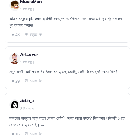
MusicMan
1 মাস আগে
আমার বন্ধুকে jitawin অ্যাপটা রেকমেন্ড করেছিলাম, সেও এখন এটা খুব পছন্দ করছে।
খুব কাজের অ্যাপ!
💬 উত্তর দিন
♥ 48
ArtLover
1 মাস আগে
নতুন একটা আর্ট গ্যালারির উদ্বোধন হয়েছে শুনেছি, কেউ কি গেছেন? কেমন ছিল?
💬 উত্তর দিন
♥ 29
নাসরিন_এ
2 দিন আগে
সকালের নাস্তার জন্য নতুন কোনো রেসিপি আছে কারো কাছে? ডিম আর পাউরুটি খেতে
খেতে বোর হয়ে গেছি। 🍳
💬 উত্তর দিন
♥ 16