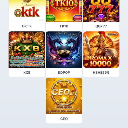
OKTK
TK10
QQ777
KX8
BDPOP
HEHE555
CEO