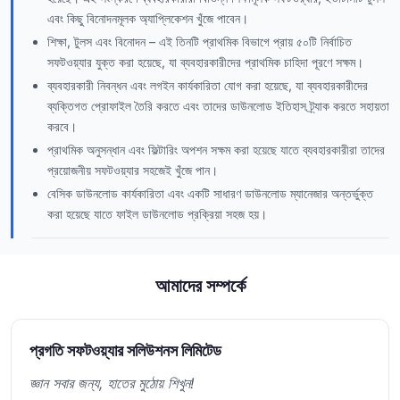
এবং কিছু বিনোদনমূলক অ্যাপ্লিকেশন খুঁজে পাবেন।
শিক্ষা, টুলস এবং বিনোদন – এই তিনটি প্রাথমিক বিভাগে প্রায় ৫০টি নির্বাচিত
সফটওয়্যার যুক্ত করা হয়েছে, যা ব্যবহারকারীদের প্রাথমিক চাহিদা পূরণে সক্ষম।
ব্যবহারকারী নিবন্ধন এবং লগইন কার্যকারিতা যোগ করা হয়েছে, যা ব্যবহারকারীদের
ব্যক্তিগত প্রোফাইল তৈরি করতে এবং তাদের ডাউনলোড ইতিহাস ট্র্যাক করতে সহায়তা
করবে।
প্রাথমিক অনুসন্ধান এবং ফিল্টারিং অপশন সক্ষম করা হয়েছে যাতে ব্যবহারকারীরা তাদের
প্রয়োজনীয় সফটওয়্যার সহজেই খুঁজে পান।
বেসিক ডাউনলোড কার্যকারিতা এবং একটি সাধারণ ডাউনলোড ম্যানেজার অন্তর্ভুক্ত
করা হয়েছে যাতে ফাইল ডাউনলোড প্রক্রিয়া সহজ হয়।
আমাদের সম্পর্কে
প্রগতি সফটওয়্যার সলিউশনস লিমিটেড
জ্ঞান সবার জন্য, হাতের মুঠোয় শিখুন!