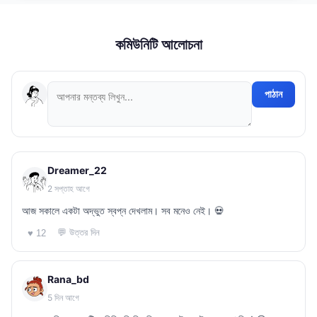
কমিউনিটি আলোচনা
পাঠান
Dreamer_22
2 সপ্তাহ আগে
আজ সকালে একটা অদ্ভুত স্বপ্ন দেখলাম। সব মনেও নেই। 💀
💬 উত্তর দিন
♥ 12
Rana_bd
5 দিন আগে