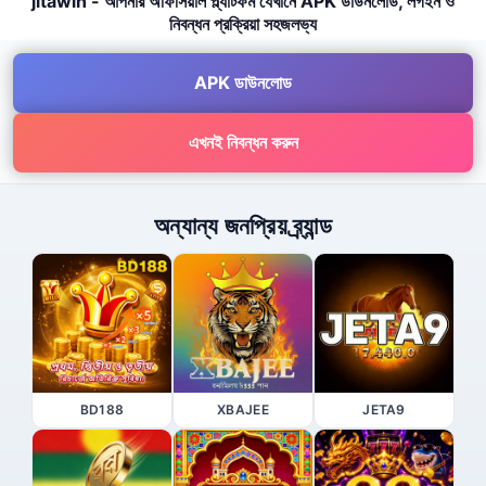
jitawin - আপনার অফিসিয়াল প্ল্যাটফর্ম যেখানে APK ডাউনলোড, লগইন ও
নিবন্ধন প্রক্রিয়া সহজলভ্য
APK ডাউনলোড
এখনই নিবন্ধন করুন
অন্যান্য জনপ্রিয় ব্র্যান্ড
BD188
XBAJEE
JETA9