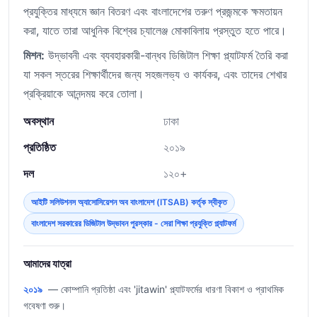
প্রযুক্তির মাধ্যমে জ্ঞান বিতরণ এবং বাংলাদেশের তরুণ প্রজন্মকে ক্ষমতায়ন
করা, যাতে তারা আধুনিক বিশ্বের চ্যালেঞ্জ মোকাবিলায় প্রস্তুত হতে পারে।
মিশন:
উদ্ভাবনী এবং ব্যবহারকারী-বান্ধব ডিজিটাল শিক্ষা প্ল্যাটফর্ম তৈরি করা
যা সকল স্তরের শিক্ষার্থীদের জন্য সহজলভ্য ও কার্যকর, এবং তাদের শেখার
প্রক্রিয়াকে আনন্দময় করে তোলা।
অবস্থান
ঢাকা
প্রতিষ্ঠিত
২০১৯
দল
১২০+
আইটি সলিউশনস অ্যাসোসিয়েশন অব বাংলাদেশ (ITSAB) কর্তৃক স্বীকৃত
বাংলাদেশ সরকারের ডিজিটাল উদ্ভাবন পুরস্কার - সেরা শিক্ষা প্রযুক্তি প্ল্যাটফর্ম
আমাদের যাত্রা
২০১৯
— কোম্পানি প্রতিষ্ঠা এবং 'jitawin' প্ল্যাটফর্মের ধারণা বিকাশ ও প্রাথমিক
গবেষণা শুরু।