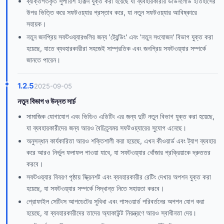
ব্যক্তিগতকৃত সুপারিশ ইঞ্জিন যুক্ত করা হয়েছে যা ব্যবহারকারীর ডাউনলোড ইতিহাসের
উপর ভিত্তি করে সফটওয়্যার প্রস্তাব করে, যা নতুন সফটওয়্যার আবিষ্কারে
সহায়ক।
নতুন জনপ্রিয় সফটওয়্যারগুলির জন্য 'ট্রেন্ডিং' এবং 'নতুন সংযোজন' বিভাগ যুক্ত করা
হয়েছে, যাতে ব্যবহারকারীরা সহজেই সাম্প্রতিক এবং জনপ্রিয় সফটওয়্যার সম্পর্কে
জানতে পারেন।
1.2.5
2025-09-05
নতুন বিভাগ ও উন্নত সার্চ
সামাজিক যোগাযোগ এবং ভিডিও এডিটিং এর জন্য দুটি নতুন বিভাগ যুক্ত করা হয়েছে,
যা ব্যবহারকারীদের জন্য আরও বৈচিত্র্যময় সফটওয়্যারের সুযোগ এনেছে।
অনুসন্ধান কার্যকারিতা আরও শক্তিশালী করা হয়েছে, এখন কীওয়ার্ড এবং ট্যাগ ব্যবহার
করে আরও নির্ভুল ফলাফল পাওয়া যাবে, যা সফটওয়্যার খোঁজার প্রক্রিয়াকে দ্রুততর
করবে।
সফটওয়্যার বিবরণ পৃষ্ঠায় স্ক্রিনশট এবং ব্যবহারকারীর রেটিং দেখার অপশন যুক্ত করা
হয়েছে, যা সফটওয়্যার সম্পর্কে সিদ্ধান্ত নিতে সহায়তা করবে।
প্রোফাইল সেটিংস আপডেটের সুবিধা এবং পাসওয়ার্ড পরিবর্তনের অপশন যোগ করা
হয়েছে, যা ব্যবহারকারীদের তাদের অ্যাকাউন্ট নিয়ন্ত্রণে আরও স্বাধীনতা দেয়।