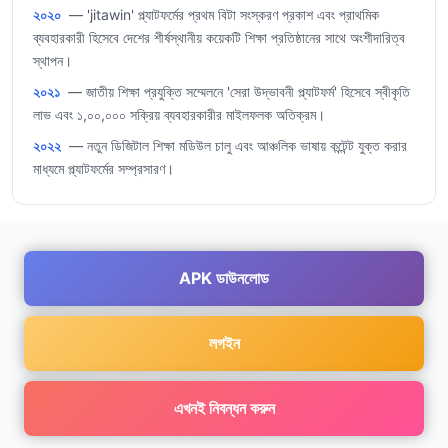
২০২০
— 'jitawin' প্ল্যাটফর্মের প্রথম বিটা সংস্করণ প্রকাশ এবং প্রাথমিক
ব্যবহারকারী হিসেবে দেশের শীর্ষস্থানীয় কয়েকটি শিক্ষা প্রতিষ্ঠানের সাথে অংশীদারিত্ব
স্থাপন।
২০২১
— জাতীয় শিক্ষা প্রযুক্তি সম্মেলনে 'সেরা উদ্ভাবনী প্ল্যাটফর্ম' হিসেবে স্বীকৃতি
লাভ এবং ১,০০,০০০ সক্রিয় ব্যবহারকারীর মাইলফলক অতিক্রম।
২০২২
— নতুন ডিজিটাল শিক্ষা মডিউল চালু এবং আঞ্চলিক ভাষায় কন্টেন্ট যুক্ত করার
মাধ্যমে প্ল্যাটফর্মের সম্প্রসারণ।
APK ডাউনলোড
লগইন
এখনই নিবন্ধন করুন