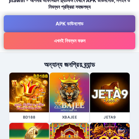
jitawin - আপনার অফিসিয়াল প্ল্যাটফর্ম যেখানে APK ডাউনলোড, লগইন ও
নিবন্ধন প্রক্রিয়া সহজলভ্য
APK ডাউনলোড
এখনই নিবন্ধন করুন
অন্যান্য জনপ্রিয় ব্র্যান্ড
BD188
XBAJEE
JETA9