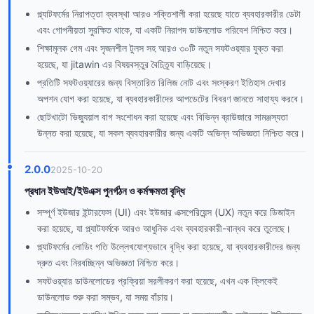
প্ল্যাটফর্মের নিরাপত্তা ব্যবস্থা আরও শক্তিশালী করা হয়েছে যাতে ব্যবহারকারীর ডেটা
এবং গোপনীয়তা সুরক্ষিত থাকে, যা একটি নিরাপদ ডাউনলোড পরিবেশ নিশ্চিত করে।
শিক্ষামূলক গেম এবং সৃজনশীল টুলস সহ আরও ৩০টি নতুন সফটওয়্যার যুক্ত করা
হয়েছে, যা jitawin এর বিষয়বস্তুর বৈচিত্র্য বাড়িয়েছে।
প্রতিটি সফটওয়্যারের জন্য বিস্তারিত রিলিজ নোট এবং সংস্করণ ইতিহাস দেখার
অপশন যোগ করা হয়েছে, যা ব্যবহারকারীদের আপডেটের বিবরণ জানতে সাহায্য করবে।
ছোটখাটো ভিজ্যুয়াল বাগ সংশোধন করা হয়েছে এবং বিভিন্ন ব্রাউজারে সামঞ্জস্যতা
উন্নত করা হয়েছে, যা সকল ব্যবহারকারীর জন্য একটি অভিন্ন অভিজ্ঞতা নিশ্চিত করে।
2.0.0
2025-10-20
প্রধান ইউআই/ইউএক্স পুনর্গঠন ও কর্মক্ষমতা বৃদ্ধি
সম্পূর্ণ ইউজার ইন্টারফেস (UI) এবং ইউজার এক্সপেরিয়েন্স (UX) নতুন করে ডিজাইন
করা হয়েছে, যা প্ল্যাটফর্মকে আরও আধুনিক এবং ব্যবহারকারী-বান্ধব করে তুলেছে।
প্ল্যাটফর্মের লোডিং গতি উল্লেখযোগ্যভাবে বৃদ্ধি করা হয়েছে, যা ব্যবহারকারীদের জন্য
দ্রুত এবং নিরবচ্ছিন্ন অভিজ্ঞতা নিশ্চিত করে।
সফটওয়্যার ডাউনলোডের প্রক্রিয়া সরলীকরণ করা হয়েছে, এখন এক ক্লিকেই
ডাউনলোড শুরু করা সম্ভব, যা সময় বাঁচায়।