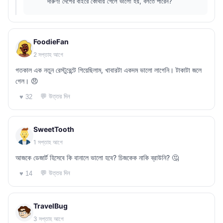
দারুণ! দেশের বাইরে কোথায় গেলে ভালো হয়, বলতে পারেন?
FoodieFan
2 সপ্তাহ আগে
গতকাল এক নতুন রেস্টুরেন্টে গিয়েছিলাম, খাবারটা একদম ভালো লাগেনি। টাকাটা জলে
গেল। 😠
💬 উত্তর দিন
♥ 32
SweetTooth
1 সপ্তাহ আগে
আজকে ডেজার্ট হিসেবে কি বানালে ভালো হবে? চিজকেক নাকি ব্রাউনি? 🤔
💬 উত্তর দিন
♥ 14
TravelBug
3 সপ্তাহ আগে