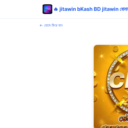
🔥 jitawin bKash BD jitawin বো
← হোমে ফিরে যান