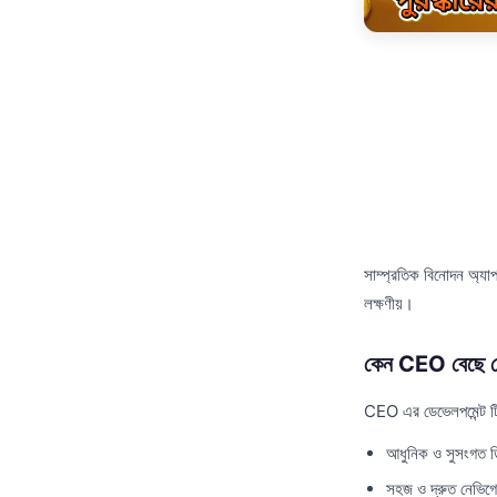
সাম্প্রতিক বিনোদন অ্যা
লক্ষণীয়।
কেন CEO বেছে ন
CEO এর ডেভেলপমেন্ট টিম 
আধুনিক ও সুসংগত 
সহজ ও দ্রুত নেভিগ