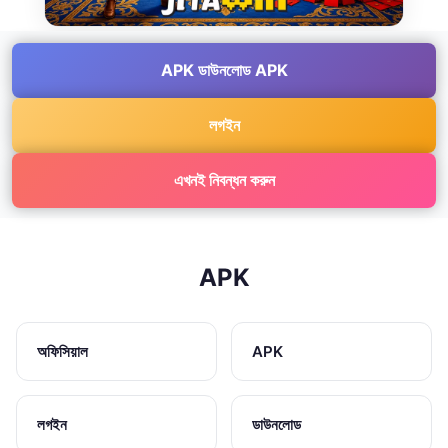
APK ডাউনলোড APK
লগইন
এখনই নিবন্ধন করুন
APK
অফিসিয়াল
APK
লগইন
ডাউনলোড