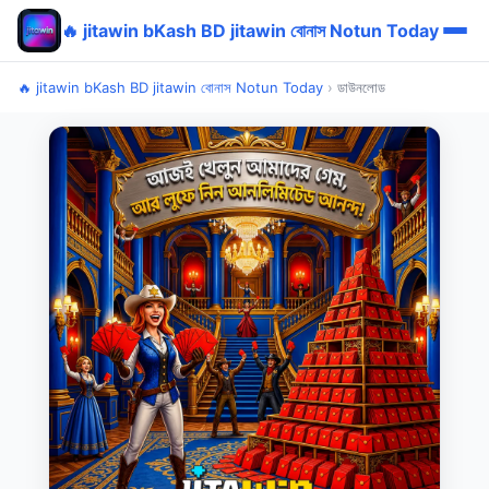
🔥 jitawin bKash BD jitawin বোনাস Notun Today
🔥 jitawin bKash BD jitawin বোনাস Notun Today
›
ডাউনলোড