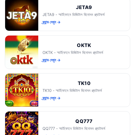
JETA9
JETA9 - স্মার্টফোনে ডিজিটাল বিনোদন প্ল্যাটফর্ম
ব্র্যান্ড দেখুন →
OKTK
OKTK - স্মার্টফোনে ডিজিটাল বিনোদন প্ল্যাটফর্ম
ব্র্যান্ড দেখুন →
TK10
TK10 - স্মার্টফোনে ডিজিটাল বিনোদন প্ল্যাটফর্ম
ব্র্যান্ড দেখুন →
QQ777
QQ777 - স্মার্টফোনে ডিজিটাল বিনোদন প্ল্যাটফর্ম